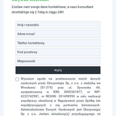
Zostaw nam swoje dane kontaktowe, a nasz konsultant
skontaktuje się z Tobą w ciągu 24h!
Wyślij
Wyrażam zgodę na przetwarzanie moich danych
osobowych przez Ekosynergia Sp. z o.o. z siedzibą we
Wrocławiu (51-319) przy ul. Sycowska 44,
zarejestrowaną w KRS: 0000361877, nr NIP:
6222742981, nr REGON: 301498990 w celu realizacji
współpracy określonej w Regulaminie przez Spółkę lub
współpracujących z nią partnerów biznesowych.
Administratorem Danych Osobowych jest Ekosynergia
Sp. z o.o. Jestem świadomy(a) przysługującego mi