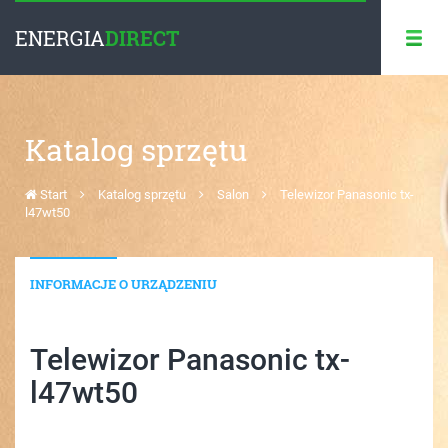
ENERGIA
DIRECT
Katalog sprzętu
Start
Katalog sprzętu
Salon
Telewizor Panasonic tx-
l47wt50
INFORMACJE O URZĄDZENIU
Telewizor Panasonic tx-
l47wt50