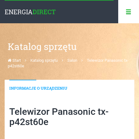
ENERGIA
DIRECT
Katalog sprzętu
Start
Katalog sprzętu
Salon
Telewizor Panasonic tx-
p42st60e
INFORMACJE O URZĄDZENIU
Telewizor Panasonic tx-
p42st60e