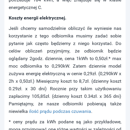
energetycznej C.
Koszty energii elektrycznej.
Jeśli chcemy samodzielnie obliczyć ile wyniesie nas
korzystanie z tego odbiornika musimy zadać sobie
pytanie jak często będziemy z niego korzystać. Do
celów obliczeń przyjmijmy, że odbiornik będzie
oglądany 2godz. dziennie, cena 1kWh to 0,50zł.* max
moc odbiornika to 0,290kW. Zatem dziennie model
zużywa energię elektryczną w cenie 0,29zł. (0,290kW x
2h x 0,50zł.) Miesięczny koszt to 8,7zł. (dzienny koszt
0.29zł. x 30 dni) Rocznie przy takim użytkowaniu
zapłacimy 105,85zł. (dzienny koszt 0.34zł. x 365 dni)
Pamiętajmy, że nasze odbiorniki pobierają także
niewielka
ilość prądu podczas czuwania
.
* ceny prądu za kWh podane są jako przykładowe,
mogą przyjmować one różne wartości w zależności od