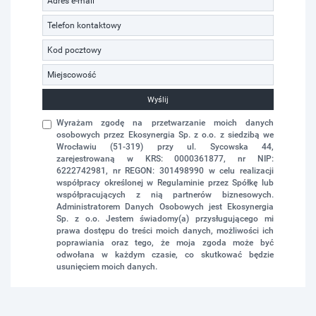
Wyślij
Wyrażam zgodę na przetwarzanie moich danych
osobowych przez Ekosynergia Sp. z o.o. z siedzibą we
Wrocławiu (51-319) przy ul. Sycowska 44,
zarejestrowaną w KRS: 0000361877, nr NIP:
6222742981, nr REGON: 301498990 w celu realizacji
współpracy określonej w Regulaminie przez Spółkę lub
współpracujących z nią partnerów biznesowych.
Administratorem Danych Osobowych jest Ekosynergia
Sp. z o.o. Jestem świadomy(a) przysługującego mi
prawa dostępu do treści moich danych, możliwości ich
poprawiania oraz tego, że moja zgoda może być
odwołana w każdym czasie, co skutkować będzie
usunięciem moich danych.