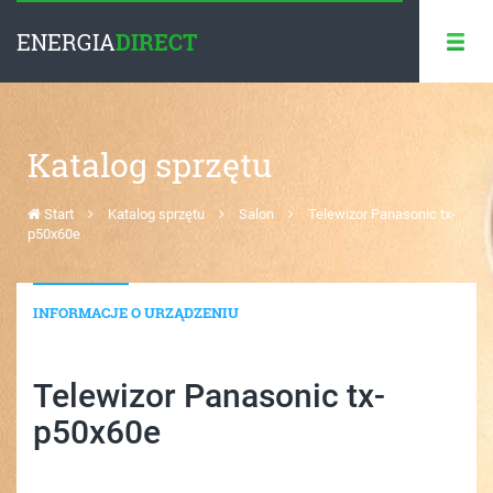
ENERGIA
DIRECT
Katalog sprzętu
Start
Katalog sprzętu
Salon
Telewizor Panasonic tx-
p50x60e
INFORMACJE O URZĄDZENIU
Telewizor Panasonic tx-
p50x60e