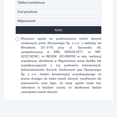
Wyślij
Wyrażam zgodę na przetwarzanie moich danych
osobowych przez Ekosynergia Sp. z o.o. z siedzibą we
Wrocławiu (51-319) przy ul. Sycowska 44,
zarejestrowaną w KRS: 0000361877, nr NIP:
6222742981, nr REGON: 301498990 w celu realizacji
współpracy określonej w Regulaminie przez Spółkę lub
współpracujących z nią partnerów biznesowych.
Administratorem Danych Osobowych jest Ekosynergia
Sp. z o.o. Jestem świadomy(a) przysługującego mi
prawa dostępu do treści moich danych, możliwości ich
poprawiania oraz tego, że moja zgoda może być
odwołana w każdym czasie, co skutkować będzie
usunięciem moich danych.