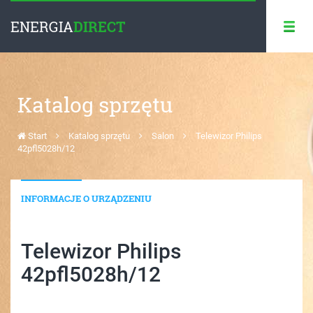
ENERGIA
DIRECT
Katalog sprzętu
Start
Katalog sprzętu
Salon
Telewizor Philips
42pfl5028h/12
INFORMACJE O URZĄDZENIU
Telewizor Philips
42pfl5028h/12