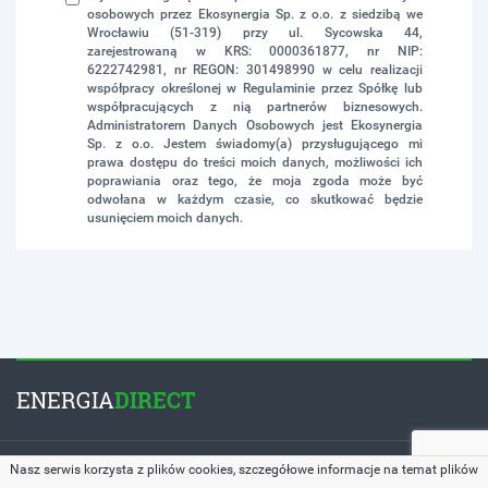
osobowych przez Ekosynergia Sp. z o.o. z siedzibą we
Wrocławiu (51-319) przy ul. Sycowska 44,
zarejestrowaną w KRS: 0000361877, nr NIP:
6222742981, nr REGON: 301498990 w celu realizacji
współpracy określonej w Regulaminie przez Spółkę lub
współpracujących z nią partnerów biznesowych.
Administratorem Danych Osobowych jest Ekosynergia
Sp. z o.o. Jestem świadomy(a) przysługującego mi
prawa dostępu do treści moich danych, możliwości ich
poprawiania oraz tego, że moja zgoda może być
odwołana w każdym czasie, co skutkować będzie
usunięciem moich danych.
ENERGIA
DIRECT
Copyright © 2026 by
EnergiaDirect.pl
. All Rights Reserved.
Nasz serwis korzysta z plików cookies, szczegółowe informacje na temat plików