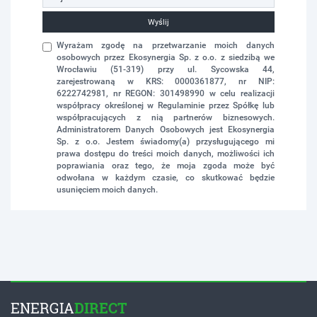
Wyślij
Wyrażam zgodę na przetwarzanie moich danych
osobowych przez Ekosynergia Sp. z o.o. z siedzibą we
Wrocławiu (51-319) przy ul. Sycowska 44,
zarejestrowaną w KRS: 0000361877, nr NIP:
6222742981, nr REGON: 301498990 w celu realizacji
współpracy określonej w Regulaminie przez Spółkę lub
współpracujących z nią partnerów biznesowych.
Administratorem Danych Osobowych jest Ekosynergia
Sp. z o.o. Jestem świadomy(a) przysługującego mi
prawa dostępu do treści moich danych, możliwości ich
poprawiania oraz tego, że moja zgoda może być
odwołana w każdym czasie, co skutkować będzie
usunięciem moich danych.
ENERGIA
DIRECT