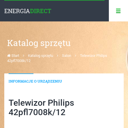
ENERGIA
DIRECT
Katalog sprzętu
Start
Katalog sprzętu
Salon
Telewizor Philips
42pfl7008k/12
INFORMACJE O URZĄDZENIU
Telewizor Philips
42pfl7008k/12