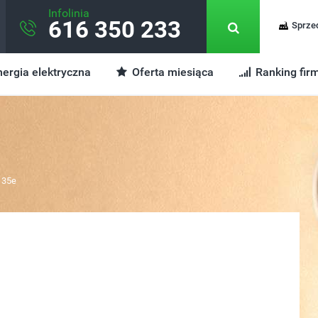
Infolinia
616 350 233
Sprze
ergia elektryczna
Oferta miesiąca
Ranking fir
135e