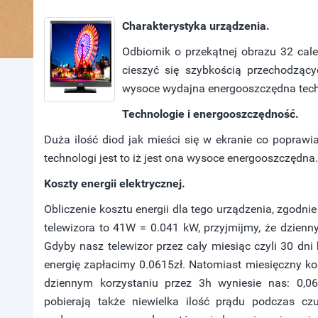
Charakterystyka urządzenia.
Odbiornik o przekątnej obrazu 32 cal
cieszyć się szybkością przechodzący
wysoce wydajna energooszczędna tech
Technologie i energooszczędność.
Duża ilość diod jak mieści się w ekranie co poprawia
technologi jest to iż jest ona wysoce energooszczędna.
Koszty energii elektrycznej.
Obliczenie kosztu energii dla tego urządzenia, zgodn
telewizora to 41W = 0.041 kW, przyjmijmy, że dzienny
Gdyby nasz telewizor przez cały miesiąc czyli 30 dni
energię zapłacimy 0.0615zł. Natomiast miesięczny kosz
dziennym korzystaniu przez 3h wyniesie nas: 0,06
pobierają także niewielka ilość prądu podczas c