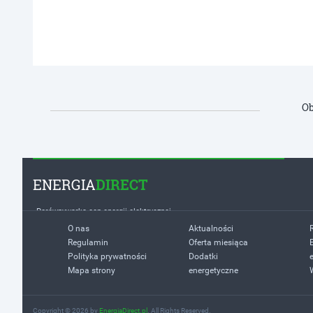
Ob
ENERGIA
DIRECT
Porównywarka cen energii elektrycznej
O nas
Aktualności
Regulamin
Oferta miesiąca
Polityka prywatności
Dodatki
Mapa strony
energetyczne
Copyright © 2026 by
EnergiaDirect.pl
. All Rights Reserved.