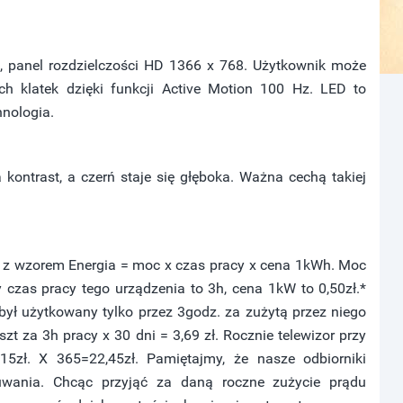
e, panel rozdzielczości HD 1366 x 768. Użytkownik może
ch klatek dzięki funkcji Active Motion 100 Hz. LED to
nologia.
 kontrast, a czerń staje się głęboka. Ważna cechą takiej
ie z wzorem Energia = moc x czas pracy x cena 1kWh. Moc
 czas pracy tego urządzenia to 3h, cena 1kW to 0,50zł.*
 był użytkowany tylko przez 3godz. za zużytą przez niego
t za 3h pracy x 30 dni = 3,69 zł. Rocznie telewizor przy
15zł. X 365=22,45zł. Pamiętajmy, że nasze odbiorniki
zuwania. Chcąc przyjąć za daną roczne zużycie prądu