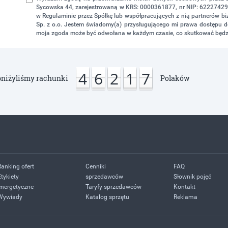
Sycowska 44, zarejestrowaną w KRS: 0000361877, nr NIP: 622274298
w Regulaminie przez Spółkę lub współpracujących z nią partnerów 
Sp. z o.o. Jestem świadomy(a) przysługującego mi prawa dostępu do
moja zgoda może być odwołana w każdym czasie, co skutkować będz
4
6
2
1
7
niżyliśmy rachunki
Polaków
Ranking ofert
Cenniki
FAQ
Etykiety
sprzedawców
Słownik pojęć
energetyczne
Taryfy sprzedawców
Kontakt
Wywiady
Katalog sprzętu
Reklama