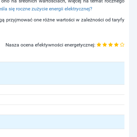
ono na średnich wartościach, więcej na temat rocznego
eśla się roczne zużycie energii elektrycznej?
ą przyjmować one różne wartości w zależności od taryfy
Nasza ocena efektywności energetycznej: