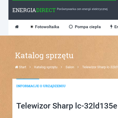
ENERGIA
DIRECT
Porównywarka cen energii elektrycznej
Fotowoltaika
Pompa ciepła
En
Katalog sprzętu
Start
Katalog sprzętu
Salon
Telewizor Sharp lc-32ld
INFORMACJE O URZĄDZENIU
Telewizor Sharp lc-32ld135e