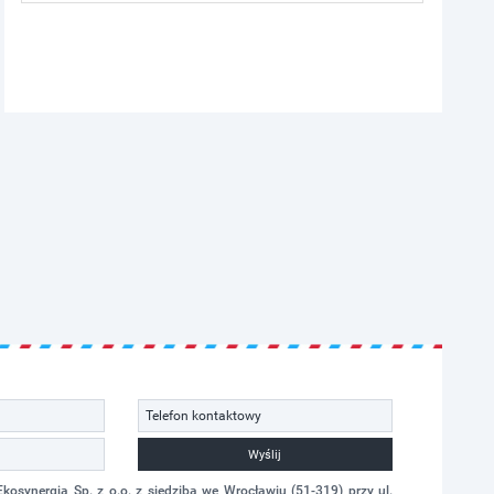
Wyślij
synergia Sp. z o.o. z siedzibą we Wrocławiu (51-319) przy ul.