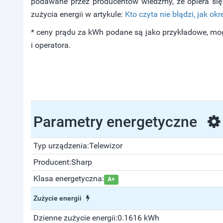
podawane przez producentów wiedzmy, że opiera się 
zużycia energii w artykule:
Kto czyta nie błądzi, jak okr
* ceny prądu za kWh podane są jako przykładowe, mog
i operatora.
Parametry energetyczne
Typ urządzenia:
Telewizor
Producent:
Sharp
Klasa energetyczna:
A+
Zużycie energii
Dzienne zużycie energii:
0.1616 kWh