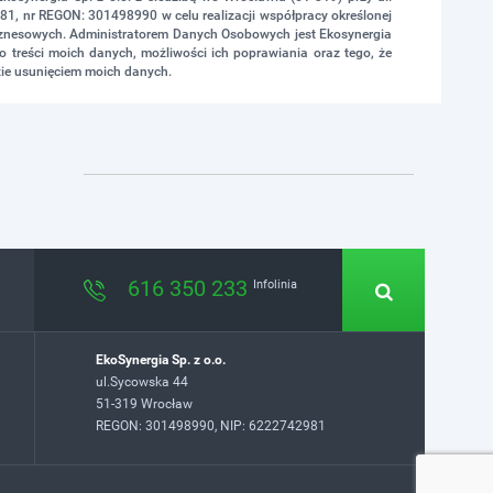
1, nr REGON: 301498990 w celu realizacji współpracy określonej
biznesowych. Administratorem Danych Osobowych jest Ekosynergia
 treści moich danych, możliwości ich poprawiania oraz tego, że
ie usunięciem moich danych.
616 350 233
Infolinia
EkoSynergia Sp. z o.o.
ul.Sycowska 44
51-319 Wrocław
REGON: 301498990, NIP: 6222742981