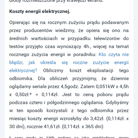
diody rozmieszczone przy krawędzi ekranu.
Koszty energii elektrycznej.
Opierając się na rocznym zużyciu prądu podawanym
przez producentów wiedzmy, że opiera się ono na
średnich wartościach w przypadku telewizorów do
testów przyjęto czas wynoszący 4h., więcej na temat
rocznego zużycia energii w poradniku:
Kto czyta nie
błądzi, jak określa się roczne zużycie energii
elektrycznej?
Obliczmy koszt eksploatacji tego
odbiornika. Dla obliczeń przyjmijmy, że dziennie
oglądamy seriale przez 4,5godz. Zatem 0,051kW x 4,5h
x 0,50zł.* = 0,114zł. Jest to ceną poboru prądu
podczas cztero i półgodzinnego oglądania. Gdybyśmy
w ten sposób korzystali z tego odbiornika przez
miesiąc koszty energii wzrosłyby do 3,42zł. (0,114zł. x
30 dni), rocznie 41,61zł. (0,114zł. x 365 dni)
* ceny prądu za kWh podane są jako przykładowe, mogą