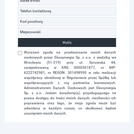
Wyślij
Wyrażam zgodę na przetwarzanie moich danych
osobowych przez Ekosynergia Sp. z o.o. z siedzibą we
Wrocławiu (51-319) przy ul. Sycowska 44,
zarejestrowaną w KRS: 0000361877, nr NIP:
6222742981, nr REGON: 301498990 w celu realizacji
współpracy określonej w Regulaminie przez Spółkę lub
współpracujących z nią partnerów biznesowych.
Administratorem Danych Osobowych jest Ekosynergia
Sp. z o.o. Jestem świadomy(a) przysługującego mi
prawa dostępu do treści moich danych, możliwości ich
poprawiania oraz tego, że moja zgoda może być
odwołana w każdym czasie, co skutkować będzie
usunięciem moich danych.