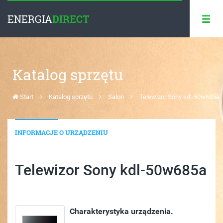
ENERGIA
DIRECT
Katalog sprzętu
Start
Katalog sprzętu
Salon
Telewizor Sony kdl-50w685a
INFORMACJE O URZĄDZENIU
Telewizor Sony kdl-50w685a
Charakterystyka urządzenia.