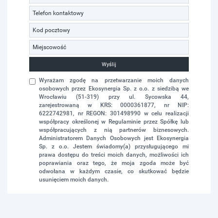
Wyślij
Wyrażam zgodę na przetwarzanie moich danych
osobowych przez Ekosynergia Sp. z o.o. z siedzibą we
Wrocławiu (51-319) przy ul. Sycowska 44,
zarejestrowaną w KRS: 0000361877, nr NIP:
6222742981, nr REGON: 301498990 w celu realizacji
współpracy określonej w Regulaminie przez Spółkę lub
współpracujących z nią partnerów biznesowych.
Administratorem Danych Osobowych jest Ekosynergia
Sp. z o.o. Jestem świadomy(a) przysługującego mi
prawa dostępu do treści moich danych, możliwości ich
poprawiania oraz tego, że moja zgoda może być
odwołana w każdym czasie, co skutkować będzie
usunięciem moich danych.