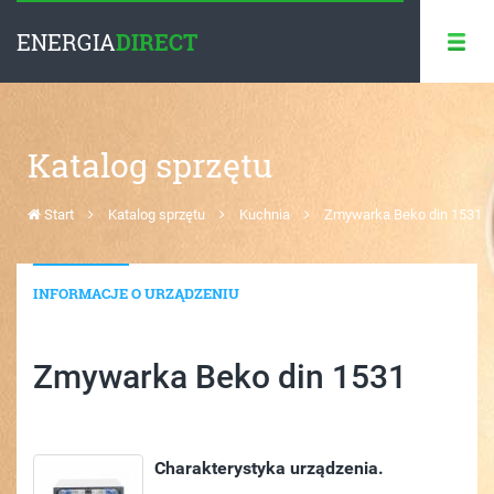
ENERGIA
DIRECT
Katalog sprzętu
Start
Katalog sprzętu
Kuchnia
Zmywarka Beko din 1531
INFORMACJE O URZĄDZENIU
Zmywarka Beko din 1531
Charakterystyka urządzenia.