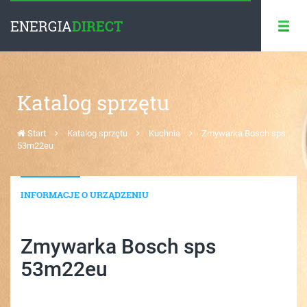
ENERGIA
DIRECT
Katalog sprzętu
Start
Katalog sprzętu
Kuchnia
Zmywarka Bosch sps
53m22eu
INFORMACJE O URZĄDZENIU
Zmywarka Bosch sps
53m22eu