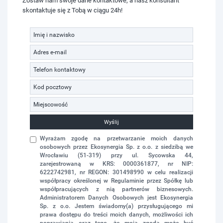
Zostaw nam swoje dane kontaktowe, a nasz konsultant
skontaktuje się z Tobą w ciągu 24h!
Wyślij
Wyrażam zgodę na przetwarzanie moich danych
osobowych przez Ekosynergia Sp. z o.o. z siedzibą we
Wrocławiu (51-319) przy ul. Sycowska 44,
zarejestrowaną w KRS: 0000361877, nr NIP:
6222742981, nr REGON: 301498990 w celu realizacji
współpracy określonej w Regulaminie przez Spółkę lub
współpracujących z nią partnerów biznesowych.
Administratorem Danych Osobowych jest Ekosynergia
Sp. z o.o. Jestem świadomy(a) przysługującego mi
prawa dostępu do treści moich danych, możliwości ich