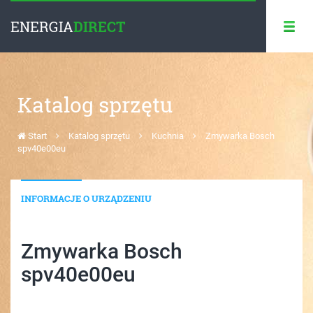
ENERGIA
DIRECT
Katalog sprzętu
Start
Katalog sprzętu
Kuchnia
Zmywarka Bosch
spv40e00eu
INFORMACJE O URZĄDZENIU
Zmywarka Bosch
spv40e00eu