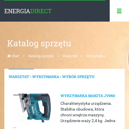
ENERGIA
DIRECT
Katalog sprzętu
Start
Katalog sprzętu
Warsztat
Wyrzynarka
WARSZTAT
WYRZYNARKA
WYBÓR SPRZĘTU
WYRZYNARKA MAKITA JV060
Charakterystyka urządzenia.
Stabilna obudowa, która
chroni wnętrze maszyny.
Urządzenie waży 2,4 kg. Jedna
...