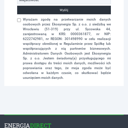
Wyślij
Wyrażam zgodę na przetwarzanie moich danych
osobowych przez Ekosynergia Sp. z o.o. z siedzibą we
Wrocławiu (51-319) przy ul. Sycowska 44,
zarejestrowaną w KRS: 0000361877, nr NIP:
6222742981, nr REGON: 301498990 w celu realizacji
współpracy określonej w Regulaminie przez Spółkę lub
współpracujących z nią partnerów biznesowych.
Administratorem Danych Osobowych jest Ekosynergia
Sp. z o.o. Jestem świadomy(a) przysługującego mi
prawa dostępu do treści moich danych, możliwości ich
poprawiania oraz tego, że moja zgoda może być
odwołana w każdym czasie, co skutkować będzie
usunięciem moich danych.
ENERGIA
DIRECT