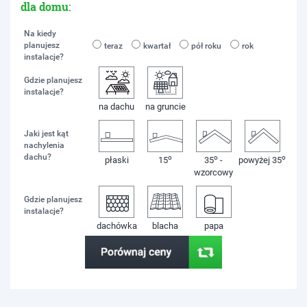
dla domu
:
Na kiedy
planujesz
teraz
kwartał
pół roku
rok
instalacje?
Gdzie planujesz
instalacje?
na dachu
na gruncie
Jaki jest kąt
nachylenia
dachu?
o
o
o
płaski
15
35
-
powyżej 35
wzorcowy
Gdzie planujesz
instalacje?
dachówka
blacha
papa