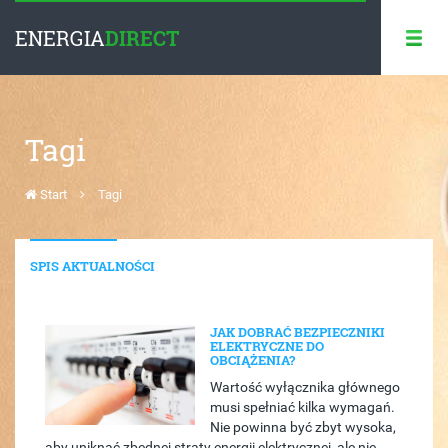
ENERGIA
DIRECT
Tagi
Start
Tagi
SPIS AKTUALNOŚCI
JAK DOBRAĆ BEZPIECZNIKI
ELEKTRYCZNE DO
OBCIĄŻENIA?
Wartość wyłącznika głównego
musi spełniać kilka wymagań.
Nie powinna być zbyt wysoka,
aby uniknąć zbędnej straty energii elektrycznej, ale nie