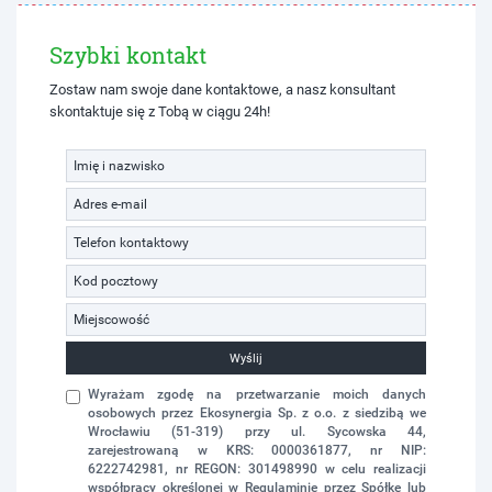
Szybki kontakt
Zostaw nam swoje dane kontaktowe, a nasz konsultant
skontaktuje się z Tobą w ciągu 24h!
Wyślij
Wyrażam zgodę na przetwarzanie moich danych
osobowych przez Ekosynergia Sp. z o.o. z siedzibą we
Wrocławiu (51-319) przy ul. Sycowska 44,
zarejestrowaną w KRS: 0000361877, nr NIP:
6222742981, nr REGON: 301498990 w celu realizacji
współpracy określonej w Regulaminie przez Spółkę lub