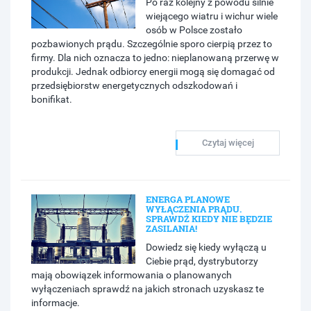
Po raz kolejny z powodu silnie
wiejącego wiatru i wichur wiele
osób w Polsce zostało
pozbawionych prądu. Szczególnie sporo cierpią przez to
firmy. Dla nich oznacza to jedno: nieplanowaną przerwę w
produkcji. Jednak odbiorcy energii mogą się domagać od
przedsiębiorstw energetycznych odszkodowań i
bonifikat.
Czytaj więcej
ENERGA PLANOWE
WYŁĄCZENIA PRĄDU.
SPRAWDŹ KIEDY NIE BĘDZIE
ZASILANIA!
Dowiedz się kiedy wyłączą u
Ciebie prąd, dystrybutorzy
mają obowiązek informowania o planowanych
wyłączeniach sprawdź na jakich stronach uzyskasz te
informacje.