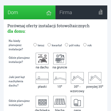
Dom
Firma
Porównaj oferty instalacji fotowoltaicznych
dla domu
:
Na kiedy
planujesz
teraz
kwartał
pół roku
rok
instalacje?
Gdzie planujesz
instalacje?
na dachu
na gruncie
Jaki jest kąt
nachylenia
dachu?
o
o
o
płaski
15
35
-
powyżej 35
wzorcowy
Gdzie planujesz
instalacje?
dachówka
blacha
papa