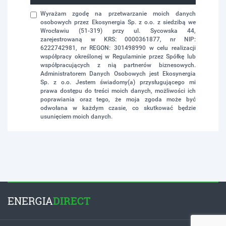
Wyrażam zgodę na przetwarzanie moich danych
osobowych przez Ekosynergia Sp. z o.o. z siedzibą we
Wrocławiu (51-319) przy ul. Sycowska 44,
zarejestrowaną w KRS: 0000361877, nr NIP:
6222742981, nr REGON: 301498990 w celu realizacji
współpracy określonej w Regulaminie przez Spółkę lub
współpracujących z nią partnerów biznesowych.
Administratorem Danych Osobowych jest Ekosynergia
Sp. z o.o. Jestem świadomy(a) przysługującego mi
prawa dostępu do treści moich danych, możliwości ich
poprawiania oraz tego, że moja zgoda może być
odwołana w każdym czasie, co skutkować będzie
usunięciem moich danych.
ENERGIA
DIRECT