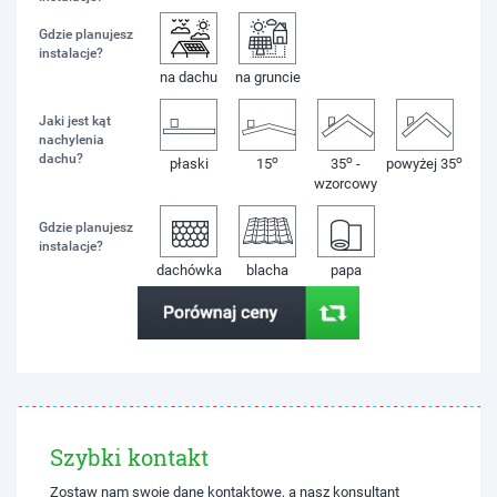
Gdzie planujesz
instalacje?
na dachu
na gruncie
Jaki jest kąt
nachylenia
dachu?
o
o
o
płaski
15
35
-
powyżej 35
wzorcowy
Gdzie planujesz
instalacje?
dachówka
blacha
papa
Szybki kontakt
Zostaw nam swoje dane kontaktowe, a nasz konsultant