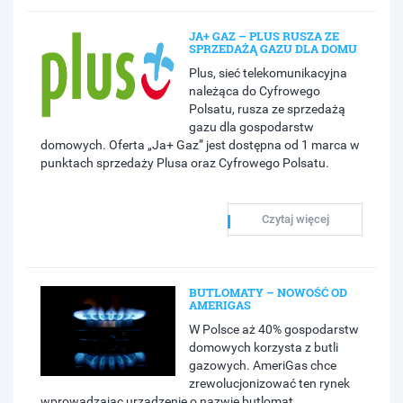
JA+ GAZ – PLUS RUSZA ZE
SPRZEDAŻĄ GAZU DLA DOMU
Plus, sieć telekomunikacyjna
należąca do Cyfrowego
Polsatu, rusza ze sprzedażą
gazu dla gospodarstw
domowych. Oferta „Ja+ Gaz” jest dostępna od 1 marca w
punktach sprzedaży Plusa oraz Cyfrowego Polsatu.
Czytaj więcej
BUTLOMATY – NOWOŚĆ OD
AMERIGAS
W Polsce aż 40% gospodarstw
domowych korzysta z butli
gazowych. AmeriGas chce
zrewolucjonizować ten rynek
wprowadzając urządzenie o nazwie butlomat.