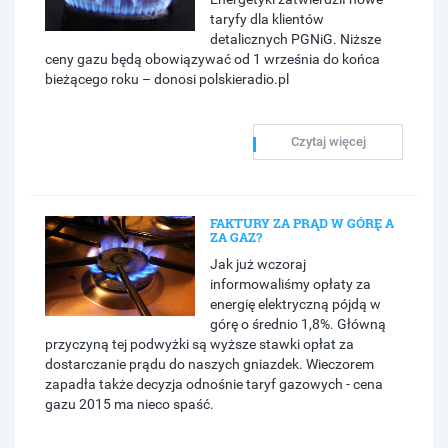
taryfy dla klientów
detalicznych PGNiG. Niższe
ceny gazu będą obowiązywać od 1 września do końca
bieżącego roku – donosi polskieradio.pl
Czytaj więcej
FAKTURY ZA PRĄD W GÓRĘ A
ZA GAZ?
Jak już wczoraj
informowaliśmy opłaty za
energię elektryczną pójdą w
górę o średnio 1,8%. Główną
przyczyną tej podwyżki są wyższe stawki opłat za
dostarczanie prądu do naszych gniazdek. Wieczorem
zapadła także decyzja odnośnie taryf gazowych - cena
gazu 2015 ma nieco spaść.