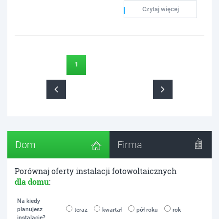
Czytaj więcej
1
Dom
Firma
Porównaj oferty instalacji fotowoltaicznych
dla domu
:
Na kiedy
planujesz
teraz
kwartał
pół roku
rok
instalacje?