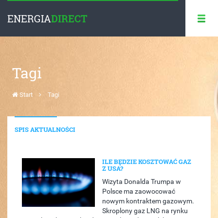
ENERGIA
DIRECT
Tagi
Start
Tagi
SPIS AKTUALNOŚCI
ILE BĘDZIE KOSZTOWAĆ GAZ
Z USA?
Wizyta Donalda Trumpa w
Polsce ma zaowocować
nowym kontraktem gazowym.
Skroplony gaz LNG na rynku