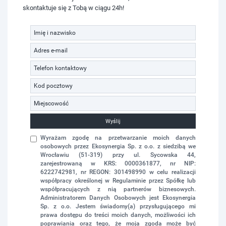
skontaktuje się z Tobą w ciągu 24h!
Wyślij
Wyrażam zgodę na przetwarzanie moich danych
osobowych przez Ekosynergia Sp. z o.o. z siedzibą we
Wrocławiu (51-319) przy ul. Sycowska 44,
zarejestrowaną w KRS: 0000361877, nr NIP:
6222742981, nr REGON: 301498990 w celu realizacji
współpracy określonej w Regulaminie przez Spółkę lub
współpracujących z nią partnerów biznesowych.
Administratorem Danych Osobowych jest Ekosynergia
Sp. z o.o. Jestem świadomy(a) przysługującego mi
prawa dostępu do treści moich danych, możliwości ich
poprawiania oraz tego, że moja zgoda może być