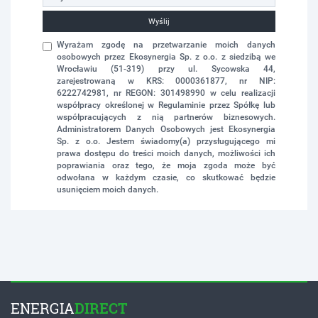
Wyślij
Wyrażam zgodę na przetwarzanie moich danych
osobowych przez Ekosynergia Sp. z o.o. z siedzibą we
Wrocławiu (51-319) przy ul. Sycowska 44,
zarejestrowaną w KRS: 0000361877, nr NIP:
6222742981, nr REGON: 301498990 w celu realizacji
współpracy określonej w Regulaminie przez Spółkę lub
współpracujących z nią partnerów biznesowych.
Administratorem Danych Osobowych jest Ekosynergia
Sp. z o.o. Jestem świadomy(a) przysługującego mi
prawa dostępu do treści moich danych, możliwości ich
poprawiania oraz tego, że moja zgoda może być
odwołana w każdym czasie, co skutkować będzie
usunięciem moich danych.
ENERGIA
DIRECT