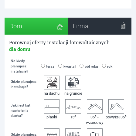
Dom
Firma
Porównaj oferty instalacji fotowoltaicznych
dla domu
:
Na kiedy
planujesz
teraz
kwartał
pół roku
rok
instalacje?
Gdzie planujesz
instalacje?
na dachu
na gruncie
Jaki jest kąt
nachylenia
dachu?
o
o
o
płaski
15
35
-
powyżej 35
wzorcowy
Gdzie planujesz