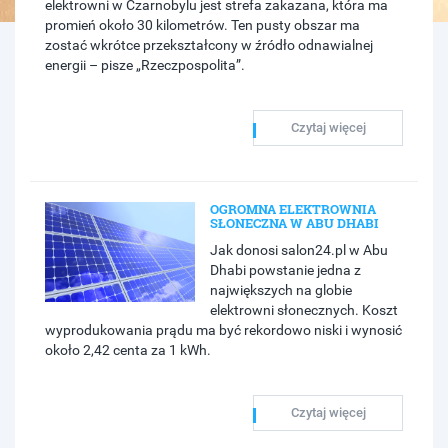
elektrowni w Czarnobylu jest strefa zakazana, która ma
promień około 30 kilometrów. Ten pusty obszar ma
zostać wkrótce przekształcony w źródło odnawialnej
energii – pisze „Rzeczpospolita”.
Czytaj więcej
OGROMNA ELEKTROWNIA
SŁONECZNA W ABU DHABI
Jak donosi salon24.pl w Abu
Dhabi powstanie jedna z
największych na globie
elektrowni słonecznych. Koszt
wyprodukowania prądu ma być rekordowo niski i wynosić
około 2,42 centa za 1 kWh.
Czytaj więcej