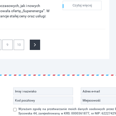
Czytaj więcej
hczasowych, jak i nowych
towała ofertę „Superenerga”. W
cje stałej ceny oraz usługi:
9
10
Wyrażam zgodę na przetwarzanie moich danych osobowych przez Eko
Sycowska 44, zarejestrowaną w KRS: 0000361877, nr NIP: 622274298