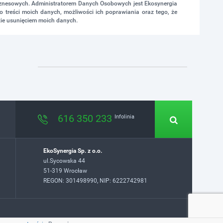
biznesowych. Administratorem Danych Osobowych jest Ekosynergia
 treści moich danych, możliwości ich poprawiania oraz tego, że
ie usunięciem moich danych.
616 350 233
Infolinia
EkoSynergia Sp. z o.o.
ul.Sycowska 44
51-319 Wrocław
REGON: 301498990, NIP: 6222742981