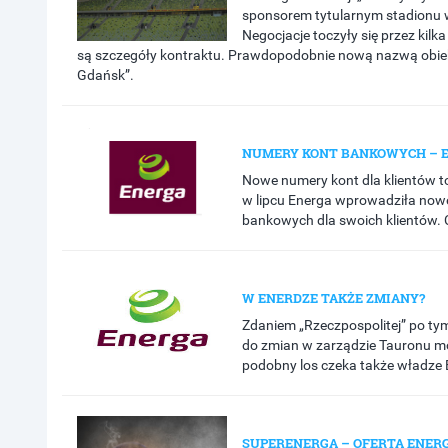
sponsorem tytularnym stadionu
Negocjacje toczyły się przez kilka
są szczegóły kontraktu. Prawdopodobnie nową nazwą obiek
Gdańsk”.
NUMERY KONT BANKOWYCH – 
Nowe numery kont dla klientów t
w lipcu Energa wprowadziła no
bankowych dla swoich klientów. C
W ENERDZE TAKŻE ZMIANY?
Zdaniem „Rzeczpospolitej” po tym
do zmian w zarządzie Tauronu mo
podobny los czeka także władze E
SUPERENERGA – OFERTA ENER