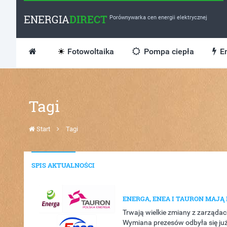
ENERGIA
DIRECT
Porównywarka cen energii elektrycznej
Fotowoltaika
Pompa ciepła
En
Tagi
Start
Tagi
SPIS AKTUALNOŚCI
ENERGA, ENEA I TAURON MAJ
Trwają wielkie zmiany z zarząda
Wymiana prezesów odbyła się już 