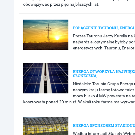
obowiązywać przez pięć najbliższych lat.
POŁĄCZENIE TAURONU, ENERGI 
Prezes Tauronu Jerzy Kurella na 
najbardziej optymalne byłoby poł
energetycznych: Tauronu, Enei or
ENERGA OTWORZYŁA NAJWIĘKS
SŁONECZNĄ
Niedaleko Torunia Grupa Energa
naszym kraju farmę fotowoltaicz
mocy blisko 4 MW powstała na te
kosztowała ponad 20 mln zł. W skali roku farma ma wytwar
ENERGA SPONSOREM STADION
Według informacji „Gazety Wybo