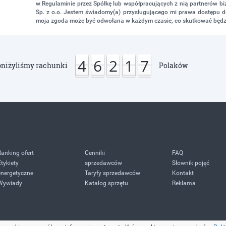
w Regulaminie przez Spółkę lub współpracujących z nią partnerów 
Sp. z o.o. Jestem świadomy(a) przysługującego mi prawa dostępu do
moja zgoda może być odwołana w każdym czasie, co skutkować będz
4
6
2
1
7
niżyliśmy rachunki
Polaków
Ranking ofert
Cenniki
FAQ
Etykiety
sprzedawców
Słownik pojęć
energetyczne
Taryfy sprzedawców
Kontakt
Wywiady
Katalog sprzętu
Reklama