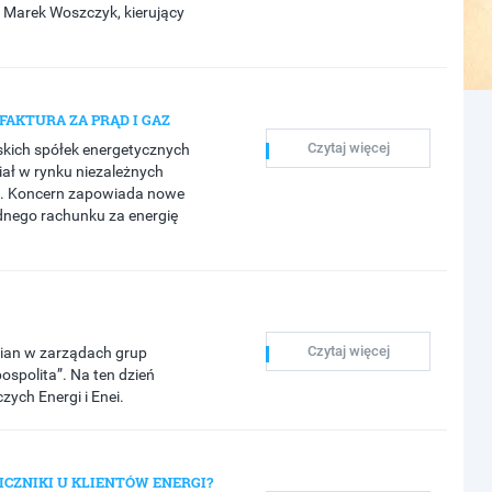
 Marek Woszczyk, kierujący
FAKTURA ZA PRĄD I GAZ
Czytaj więcej
skich spółek energetycznych
ział w rynku niezależnych
. Koncern zapowiada nowe
dnego rachunku za energię
Czytaj więcej
mian w zarządach grup
spolita”. Na ten dzień
ych Energi i Enei.
CZNIKI U KLIENTÓW ENERGI?