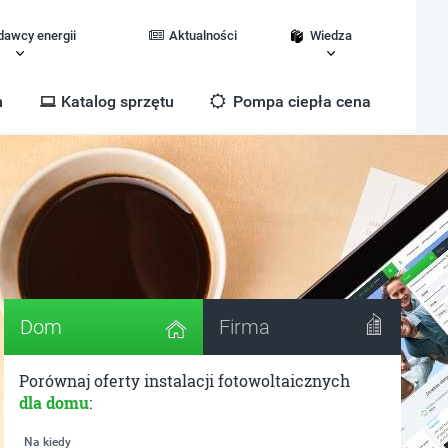
dawcy energii
Aktualności
Wiedza
m
Katalog sprzętu
Pompa ciepła cena
Dom
Firma
Porównaj oferty instalacji fotowoltaicznych
dla domu
:
Na kiedy