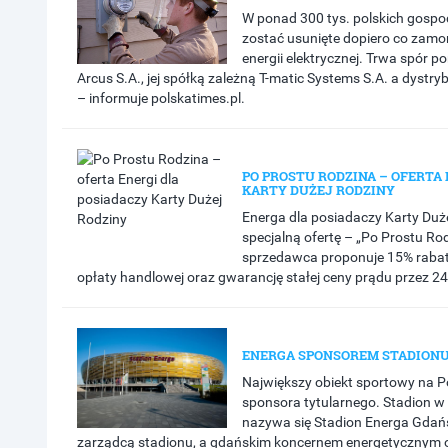
W ponad 300 tys. polskich gos
zostać usunięte dopiero co zamo
energii elektrycznej. Trwa spór
Arcus S.A., jej spółką zależną T-matic Systems S.A. a dyst
– informuje polskatimes.pl.
PO PROSTU RODZINA – OFERTA 
KARTY DUŻEJ RODZINY
Energa dla posiadaczy Karty Duż
specjalną ofertę – „Po Prostu Rod
sprzedawca proponuje 15% rabat 
opłaty handlowej oraz gwarancję stałej ceny prądu przez 24
ENERGA SPONSOREM STADION
Największy obiekt sportowy na 
sponsora tytularnego. Stadion w
nazywa się Stadion Energa Gdań
zarządcą stadionu, a gdańskim koncernem energetycznym o