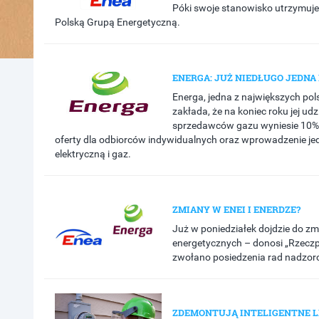
Póki swoje stanowisko utrzymuje
Polską Grupą Energetyczną.
ENERGA: JUŻ NIEDŁUGO JEDNA 
Energa, jedna z największych pol
zakłada, że na koniec roku jej ud
sprzedawców gazu wyniesie 10%
oferty dla odbiorców indywidualnych oraz wprowadzenie je
elektryczną i gaz.
ZMIANY W ENEI I ENERDZE?
Już w poniedziałek dojdzie do z
energetycznych – donosi „Rzeczpo
zwołano posiedzenia rad nadzorcz
ZDEMONTUJĄ INTELIGENTNE LI