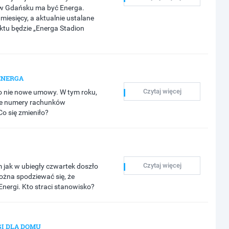
 w Gdańsku ma być Energa.
 miesięcy, a aktualnie ustalane
tu będzie „Energa Stadion
ENERGA
Czytaj więcej
o nie nowe umowy. W tym roku,
we numery rachunków
o się zmieniło?
Czytaj więcej
 jak w ubiegły czwartek doszło
żna spodziewać się, że
nergi. Kto straci stanowisko?
GI DLA DOMU