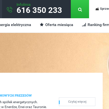
Infolinia
616 350 233
Sprze
ergia elektryczna
Oferta miesiąca
Ranking fir
Ą NOWYCH PREZESÓW
Czytaj więcej
ch spółek energetycznych.
w Enerdze, Enei oraz Tauronie.