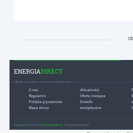
Ob
ENERGIA
DIRECT
Porównywarka cen energii elektrycznej
O nas
Aktualności
Regulamin
Oferta miesiąca
Polityka prywatności
Dodatki
Mapa strony
energetyczne
Copyright © 2026 by
EnergiaDirect.pl
. All Rights Reserved.