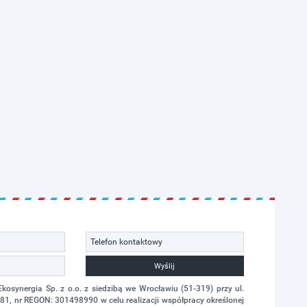
Wyślij
synergia Sp. z o.o. z siedzibą we Wrocławiu (51-319) przy ul.
1, nr REGON: 301498990 w celu realizacji współpracy określonej