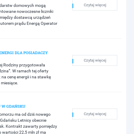
Czytaj więcej
podarstw domowych mogą
ntowane nowoczesne liczniki
 pomiędzy dostawcą urządzeń
rybutorem prądu Energą Operator
ENERGI DLA POSIADACZY
Czytaj więcej
ej Rodziny przygotowała
zina”. W ramach tej oferty
na cenę energii i na stawkę
 miesiące.
U W GDAŃSKU
Czytaj więcej
Pomorzu ma od dziś nowego
 Gdańsku Letnicy obecnie
sk. Kontrakt zawarty pomiędzy
 wartości 22,5 mln zł ma