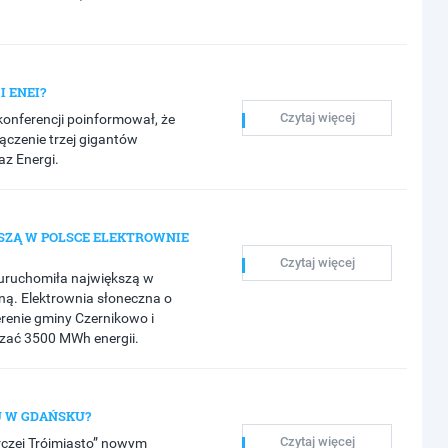
I ENEI?
Czytaj więcej
konferencji poinformował, że
ączenie trzej gigantów
az Energi.
ZĄ W POLSCE ELEKTROWNIE
Czytaj więcej
 uruchomiła największą w
ną. Elektrownia słoneczna o
renie gminy Czernikowo i
zać 3500 MWh energii.
U W GDAŃSKU?
Czytaj więcej
rczej Trójmiasto” nowym