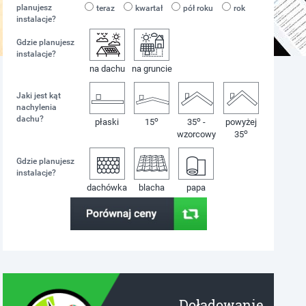
planujesz
teraz
kwartał
pół roku
rok
instalacje?
Gdzie planujesz
instalacje?
na dachu
na gruncie
Jaki jest kąt
nachylenia
dachu?
o
o
płaski
15
35
-
powyżej
o
wzorcowy
35
Gdzie planujesz
instalacje?
dachówka
blacha
papa
Doładowanie