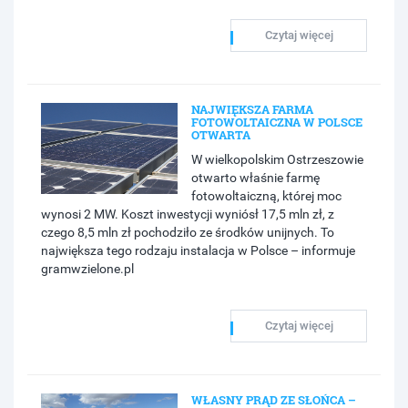
Czytaj więcej
NAJWIĘKSZA FARMA
FOTOWOLTAICZNA W POLSCE
OTWARTA
W wielkopolskim Ostrzeszowie
otwarto właśnie farmę
fotowoltaiczną, której moc
wynosi 2 MW. Koszt inwestycji wyniósł 17,5 mln zł, z
czego 8,5 mln zł pochodziło ze środków unijnych. To
największa tego rodzaju instalacja w Polsce – informuje
gramwzielone.pl
Czytaj więcej
WŁASNY PRĄD ZE SŁOŃCA –