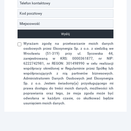
Wyślij
Wyrażam zgodę na przetwarzanie moich danych
osobowych przez Ekosynergia Sp. z o.o. z siedzibą we
Wrocławiu (51-319) przy ul. Sycowska 44,
zarejestrowaną w KRS: 0000361877, nr NIP:
6222742981, nr REGON: 301498990 w celu realizacji
współpracy określonej w Regulaminie przez Spółkę lub
współpracujących z nią partnerów biznesowych.
Administratorem Danych Osobowych jest Ekosynergia
Sp. z o.o. Jestem świadomy(a) przysługującego mi
prawa dostępu do treści moich danych, możliwości ich
poprawiania oraz tego, że moja zgoda może być
odwołana w każdym czasie, co skutkować będzie
usunięciem moich danych.