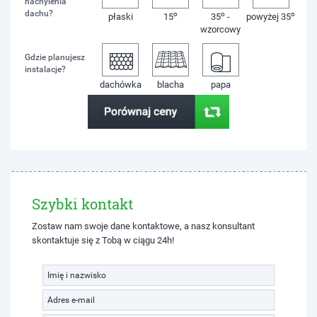
nachylenia
dachu?
o
o
o
płaski
15
35
-
powyżej 35
wzorcowy
Gdzie planujesz
instalacje?
dachówka
blacha
papa
Szybki kontakt
Zostaw nam swoje dane kontaktowe, a nasz konsultant
skontaktuje się z Tobą w ciągu 24h!