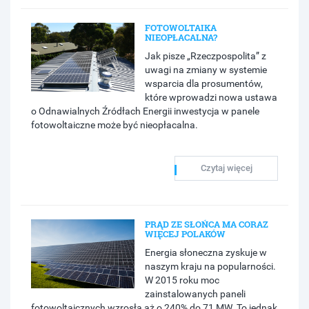
FOTOWOLTAIKA
NIEOPŁACALNA?
Jak pisze „Rzeczpospolita” z
uwagi na zmiany w systemie
wsparcia dla prosumentów,
które wprowadzi nowa ustawa
o Odnawialnych Źródłach Energii inwestycja w panele
fotowoltaiczne może być nieopłacalna.
Czytaj więcej
PRĄD ZE SŁOŃCA MA CORAZ
WIĘCEJ POLAKÓW
Energia słoneczna zyskuje w
naszym kraju na popularności.
W 2015 roku moc
zainstalowanych paneli
fotowoltaicznych wzrosła aż o 240% do 71 MW. To jednak