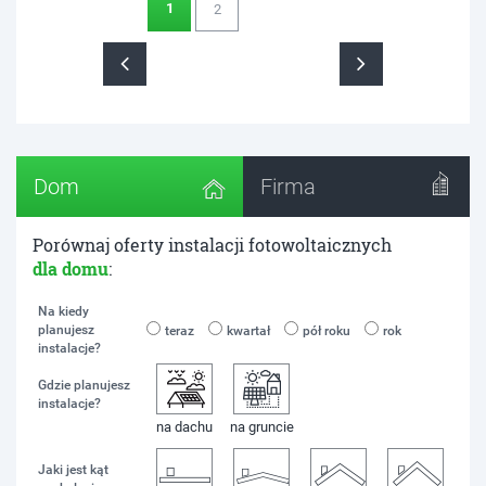
1
2
Dom
Firma
Porównaj oferty instalacji fotowoltaicznych
dla domu
:
Na kiedy
planujesz
teraz
kwartał
pół roku
rok
instalacje?
Gdzie planujesz
instalacje?
na dachu
na gruncie
Jaki jest kąt