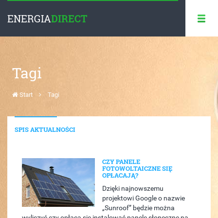
ENERGIA
DIRECT
Tagi
Start
Tagi
SPIS AKTUALNOŚCI
CZY PANELE
FOTOWOLTAICZNE SIĘ
OPŁACAJĄ?
Dzięki najnowszemu
projektowi Google o nazwie
„Sunroof” będzie można
wyliczyć czy opłaca się instalować panele słoneczne na