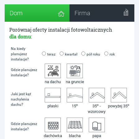
Dom
Firma
Porównaj oferty instalacji fotowoltaicznych
dla domu
:
Na kiedy
planujesz
teraz
kwartał
pół roku
rok
instalacje?
Gdzie planujesz
instalacje?
na dachu
na gruncie
Jaki jest kąt
nachylenia
dachu?
o
o
o
płaski
15
35
-
powyżej 35
wzorcowy
Gdzie planujesz
instalacje?
dachówka
blacha
papa