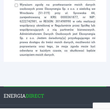
Wyrażam zgodę na przetwarzanie moich danych
osobowych przez Ekosynergia Sp. z o.o. z siedzibą we
Wrocławiu (51-319) przy ul. Sycowska 44,
zarejestrowaną w KRS: 0000361877, nr NIP:
6222742981, nr REGON: 301498990 w celu realizacji
współpracy określonej w Regulaminie przez Spółkę lub
współpracujących z nią partnerów biznesowych.
Administratorem Danych Osobowych jest Ekosynergia
Sp. z o.o. Jestem świadomy(a) przysługującego mi
prawa dostępu do treści moich danych, możliwości ich
poprawiania oraz tego, że moja zgoda może być
odwołana w każdym czasie, co skutkować będzie
usunięciem moich danych.
ENERGIA
DIRECT