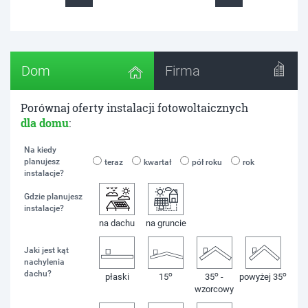
Dom
Firma
Porównaj oferty instalacji fotowoltaicznych
dla domu
:
Na kiedy
planujesz
teraz
kwartał
pół roku
rok
instalacje?
Gdzie planujesz
instalacje?
na dachu
na gruncie
Jaki jest kąt
nachylenia
dachu?
o
o
o
płaski
15
35
-
powyżej 35
wzorcowy