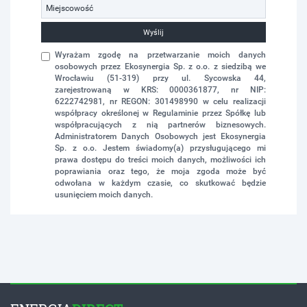
Wyślij
Wyrażam zgodę na przetwarzanie moich danych
osobowych przez Ekosynergia Sp. z o.o. z siedzibą we
Wrocławiu (51-319) przy ul. Sycowska 44,
zarejestrowaną w KRS: 0000361877, nr NIP:
6222742981, nr REGON: 301498990 w celu realizacji
współpracy określonej w Regulaminie przez Spółkę lub
współpracujących z nią partnerów biznesowych.
Administratorem Danych Osobowych jest Ekosynergia
Sp. z o.o. Jestem świadomy(a) przysługującego mi
prawa dostępu do treści moich danych, możliwości ich
poprawiania oraz tego, że moja zgoda może być
odwołana w każdym czasie, co skutkować będzie
usunięciem moich danych.