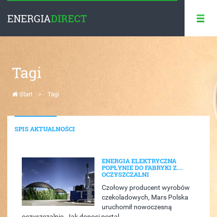
ENERGIA
DIRECT
Tagi
Start
Tagi
SPIS AKTUALNOŚCI
ENERGIA ELEKTRYCZNA
POPŁYNIE DO FABRYKI Z…
OCZYSZCZALNI
Czołowy producent wyrobów
czekoladowych, Mars Polska
uruchomił nowoczesną
oczyszczalnię. Jak donosi portal