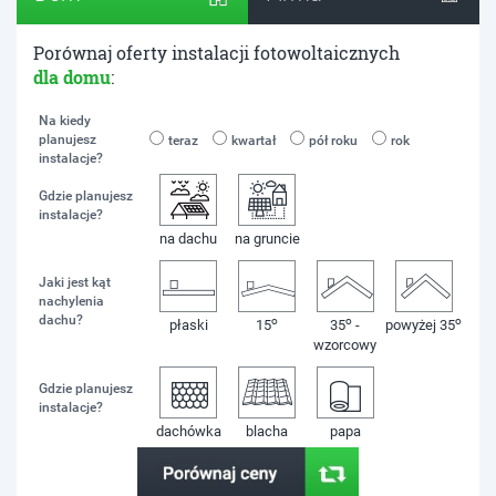
Porównaj oferty instalacji fotowoltaicznych
dla domu
:
Na kiedy
planujesz
teraz
kwartał
pół roku
rok
instalacje?
Gdzie planujesz
instalacje?
na dachu
na gruncie
Jaki jest kąt
nachylenia
dachu?
o
o
o
płaski
15
35
-
powyżej 35
wzorcowy
Gdzie planujesz
instalacje?
dachówka
blacha
papa