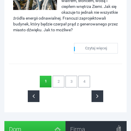
wiatrem, słońcem, wodą i
ciepłem wnętrza Ziemi. Jak się
okazuje to jednak nie wszystkie
źródła energii odnawialnej. Francuzi zaprojektowali
budynek, który będzie czerpał prąd z generowanego przez
miasto dźwięku. Jak to możliwe?
Czytaj więcej
1
2
3
4
Dom
Firma