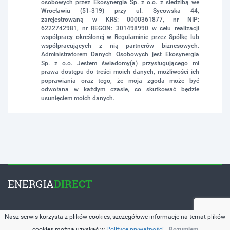
osobowych przez Ekosynergia Sp. z o.o. z siedzibą we
Wrocławiu (51-319) przy ul. Sycowska 44,
zarejestrowaną w KRS: 0000361877, nr NIP:
6222742981, nr REGON: 301498990 w celu realizacji
współpracy określonej w Regulaminie przez Spółkę lub
współpracujących z nią partnerów biznesowych.
Administratorem Danych Osobowych jest Ekosynergia
Sp. z o.o. Jestem świadomy(a) przysługującego mi
prawa dostępu do treści moich danych, możliwości ich
poprawiania oraz tego, że moja zgoda może być
odwołana w każdym czasie, co skutkować będzie
usunięciem moich danych.
ENERGIA
DIRECT
Copyright © 2026 by
EnergiaDirect.pl
. All Rights Reserved.
Nasz serwis korzysta z plików cookies, szczegółowe informacje na temat plików
cookies można uzyskać w
Polityce prywatności
Rozumiem