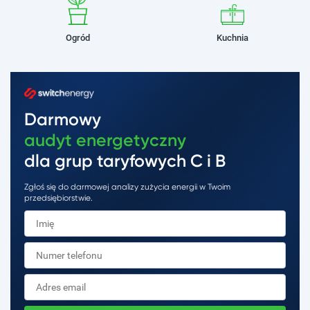
Ogród
Kuchnia
Darmowy
audyt energetyczny
dla grup taryfowych C i B
Zgłoś się do darmowej analizy zużycia energii w Twoim
przedsiębiorstwie.