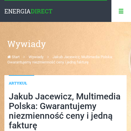
ENERGIA
DIRECT
Wywiady
Start
Wywiady
Jakub Jacewicz, Multimedia Polska:
Gwarantujemy niezmienność ceny i jedną fakturę
ARTYKUŁ
Jakub Jacewicz, Multimedia
Polska: Gwarantujemy
niezmienność ceny i jedną
fakturę