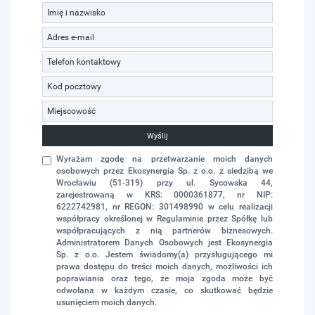
Wyślij
Wyrażam zgodę na przetwarzanie moich danych
osobowych przez Ekosynergia Sp. z o.o. z siedzibą we
Wrocławiu (51-319) przy ul. Sycowska 44,
zarejestrowaną w KRS: 0000361877, nr NIP:
6222742981, nr REGON: 301498990 w celu realizacji
współpracy określonej w Regulaminie przez Spółkę lub
współpracujących z nią partnerów biznesowych.
Administratorem Danych Osobowych jest Ekosynergia
Sp. z o.o. Jestem świadomy(a) przysługującego mi
prawa dostępu do treści moich danych, możliwości ich
poprawiania oraz tego, że moja zgoda może być
odwołana w każdym czasie, co skutkować będzie
usunięciem moich danych.