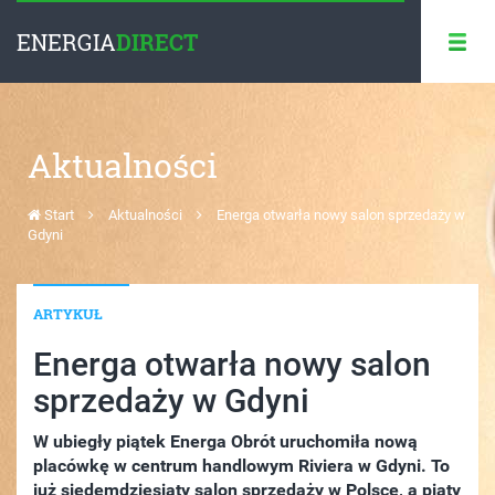
ENERGIA
DIRECT
Aktualności
Start
Aktualności
Energa otwarła nowy salon sprzedaży w
Gdyni
ARTYKUŁ
Energa otwarła nowy salon
sprzedaży w Gdyni
W ubiegły piątek Energa Obrót uruchomiła nową
placówkę w centrum handlowym Riviera w Gdyni. To
już siedemdziesiąty salon sprzedaży w Polsce, a piąty