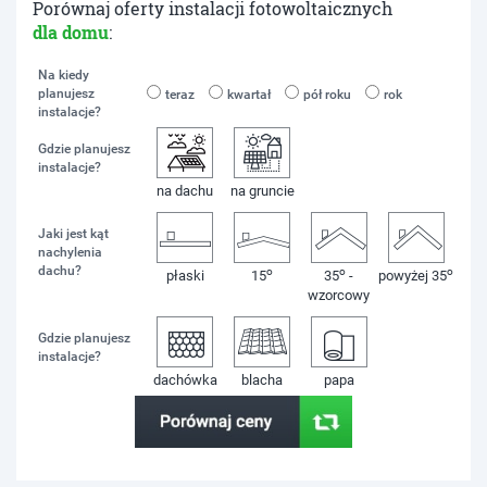
Porównaj oferty instalacji fotowoltaicznych
dla domu
:
Na kiedy
planujesz
teraz
kwartał
pół roku
rok
instalacje?
Gdzie planujesz
instalacje?
na dachu
na gruncie
Jaki jest kąt
nachylenia
dachu?
o
o
o
płaski
15
35
-
powyżej 35
wzorcowy
Gdzie planujesz
instalacje?
dachówka
blacha
papa