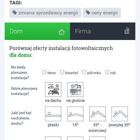
TAGI:
zmiana sprzedawcy energii
ceny energii
Dom
Firma
Porównaj oferty instalacji fotowoltaicznych
dla domu
:
Na kiedy
planujesz
teraz
kwartał
pół roku
rok
instalacje?
Gdzie planujesz
instalacje?
na dachu
na gruncie
Jaki jest kąt
nachylenia
dachu?
o
o
o
płaski
15
35
-
powyżej 35
wzorcowy