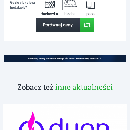
Gdzie planujesz
instalacje?
dachówka
blacha
papa
Zobacz też
inne aktualności