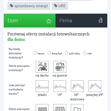
sprzedawcy energii
URE
Dom
Firma
Porównaj oferty instalacji fotowoltaicznych
dla domu
:
Na kiedy
planujesz
teraz
kwartał
pół roku
rok
instalacje?
Gdzie planujesz
instalacje?
na dachu
na gruncie
Jaki jest kąt
nachylenia
dachu?
o
o
o
płaski
15
35
-
powyżej 35
wzorcowy
Gdzie planujesz