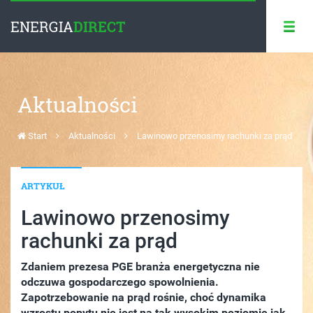
ENERGIA
DIRECT
Aktualności
Start
Aktualności
Lawinowo przenosimy rachunki za prąd
ARTYKUŁ
Lawinowo przenosimy
rachunki za prąd
Zdaniem prezesa PGE branża energetyczna nie
odczuwa gospodarczego spowolnienia.
Zapotrzebowanie na prąd rośnie, choć dynamika
wzrostu popytu nie jest na tak wysokim poziomie jak