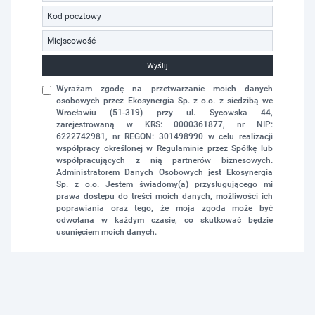
Wyślij
Wyrażam zgodę na przetwarzanie moich danych
osobowych przez Ekosynergia Sp. z o.o. z siedzibą we
Wrocławiu (51-319) przy ul. Sycowska 44,
zarejestrowaną w KRS: 0000361877, nr NIP:
6222742981, nr REGON: 301498990 w celu realizacji
współpracy określonej w Regulaminie przez Spółkę lub
współpracujących z nią partnerów biznesowych.
Administratorem Danych Osobowych jest Ekosynergia
Sp. z o.o. Jestem świadomy(a) przysługującego mi
prawa dostępu do treści moich danych, możliwości ich
poprawiania oraz tego, że moja zgoda może być
odwołana w każdym czasie, co skutkować będzie
usunięciem moich danych.