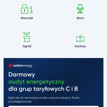
Warsztat
Biuro
Ogród
Kuchnia
Darmowy
audyt energetyczny
dla grup taryfowych C i B
Zgłoś się do darmowej analizy zużycia energii w Twoim
przedsiębiorstwie.