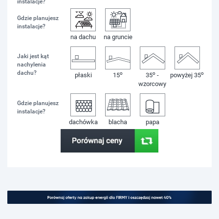
instalacje?
Gdzie planujesz
instalacje?
na dachu
na gruncie
Jaki jest kąt
nachylenia
dachu?
o
o
o
płaski
15
35
-
powyżej 35
wzorcowy
Gdzie planujesz
instalacje?
dachówka
blacha
papa