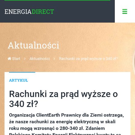
ENERGIA
DIRECT
Aktualności
Start
Aktualności
Rachunki za prąd wyższe o 340 zł?
ARTYKUŁ
Rachunki za prąd wyższe o
340 zł?
Organizacja ClientEarth Prawnicy dla Ziemi ostrzega,
że nasze rachunki za energię elektryczną w skali
roku mogą wzrosnąć o 280-340 zł. Zdaniem
Polskiego Komitetu Energii Elektrycznej kwoty te są