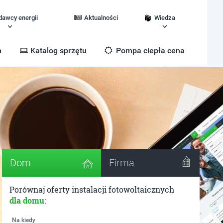
dawcy energii
Aktualności
Wiedza
m
Katalog sprzętu
Pompa ciepła cena
Dom
Firma
Porównaj oferty instalacji fotowoltaicznych
dla domu
:
Na kiedy