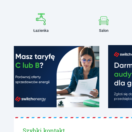
Łazienka
Salon
Dar
audy
dla g
Zgłoś się 
przedsiębio
Szybki kontakt