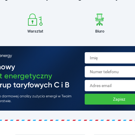
Warsztat
Biuro
mowy
t energetyczny
rup taryfowych C i B
do darmowej analizy zużycia energii w Twoim
Zapisz
rstwie.