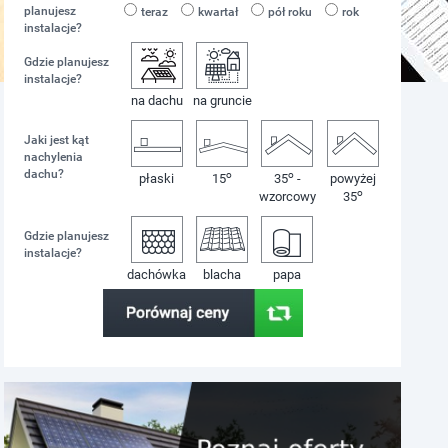
planujesz
teraz
kwartał
pół roku
rok
instalacje?
Gdzie planujesz
instalacje?
na dachu
na gruncie
Jaki jest kąt
nachylenia
dachu?
o
o
płaski
15
35
-
powyżej
o
wzorcowy
35
Gdzie planujesz
instalacje?
dachówka
blacha
papa