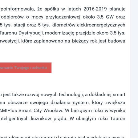
poinformowała, że spółka w latach 2016-2019 planuje
ć odbiorców o mocy przyłączeniowej około 3,5 GW oraz
ys. stacji oraz 5 tys. kilometrów elektroenergetycznych
 Tauronu Dystrybucji, modernizację przejdzie około 3,5 tys.
 inwestycji, które zaplanowano na bieżący rok jest budowa
ównanie Twojego rachunku
jest także rozwój nowych technologii, a dokładniej smart
na obszarze swojego działania system, który zwiększa
AMIPlus Smart City Wrocław. W bieżącym roku w wyniku
nteligentnych liczników prądu. W ubiegłym roku Tauron
órej głównymi obszarami działania jest wydobycie węgla,