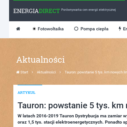
ENERGIA
DIRECT
Porównywarka cen energii elektrycznej
Fotowoltaika
Pompa ciepła
En
Aktualności
Start
Aktualności
Tauron: powstanie 5 tys. km nowych lin
ARTYKUŁ
Tauron: powstanie 5 tys. km
W latach 2016-2019 Tauron Dystrybucja ma zamiar wy
oraz 1,5 tys. stacji elektroenergetycznych. Ponadto spó