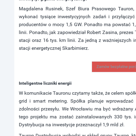
Magdalena Rusinek, Szef Biura Prasowego Tauron, 
wykonać tysiące inwestycyjnych zadań i przyłączy
producentów o mocy 1,5 GW. Ponadto ma powstać 1,5 t
linii. Ponadto, jak zapowiedział Robert Zasina, prezes
stacji oraz 16 tys. km linii. Za jedną z ważniejszych
stacji energetycznej Skarbimierz.
Zamów bezpłatne por
Inteligentne liczniki energii
W komunikacie Tauronu czytamy także, że celem spółki 
grid i smart metering. Spółka planuje wprowadzać 
zdolności przesyłu. We Wrocławiu ma być wdrażany 
tego projektu ma zostać zainstalowanych 330 tys. i
Dystrybucja na inwestycje przeznaczył 1,9 mld zł.
Tauron Dystrybucja wchodzi w skład grupy Tauron, kt