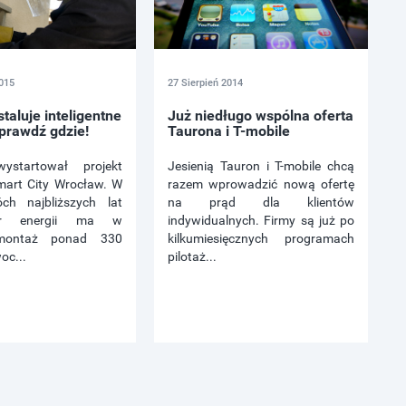
015
27 Sierpień 2014
taluje inteligentne
Już niedługo wspólna oferta
Sprawdź gdzie!
Taurona i T-mobile
ystartował projekt
Jesienią Tauron i T-mobile chcą
mart City Wrocław. W
razem wprowadzić nową ofertę
ch najbliższych lat
na prąd dla klientów
tor energii ma w
indywidualnych. Firmy są już po
montaż ponad 330
kilkumiesięcznych programach
oc...
pilotaż...