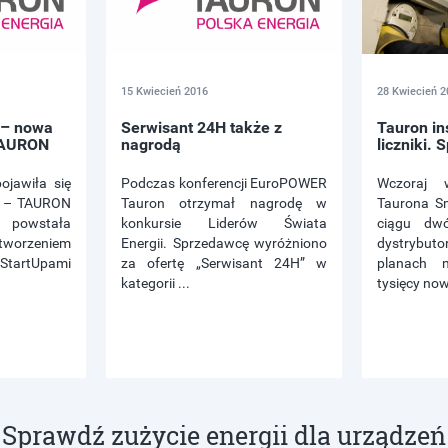
15 Kwiecień 2016
28 Kwiecień 2
– nowa
Serwisant 24H także z
Tauron ins
TAURON
nagrodą
liczniki. 
jawiła się
Podczas konferencji EuroPOWER
Wczoraj w
a – TAURON
Tauron otrzymał nagrodę w
Taurona S
powstała
konkursie Liderów Świata
ciągu dwó
 tworzeniem
Energii. Sprzedawcę wyróżniono
dystrybu
StartUpami
za ofertę „Serwisant 24H” w
planach 
kategorii ...
tysięcy now
Sprawdź zużycie energii dla urządzeń