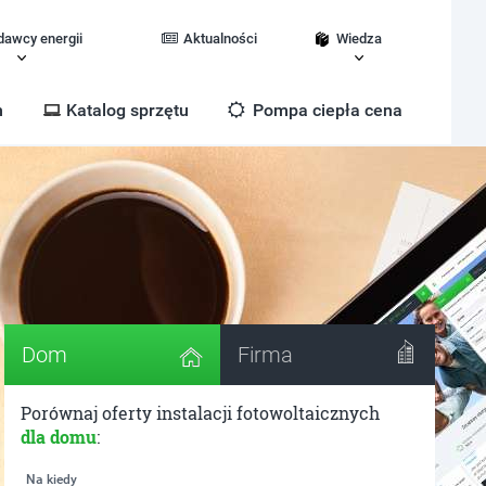
dawcy energii
Aktualności
Wiedza
m
Katalog sprzętu
Pompa ciepła cena
Dom
Firma
Porównaj oferty instalacji fotowoltaicznych
dla domu
:
Na kiedy