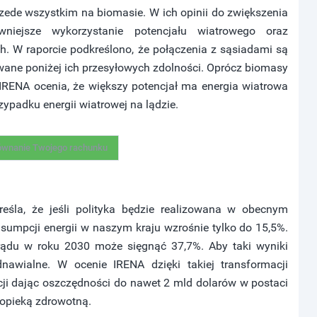
zede wszystkim na biomasie. W ich opinii do zwiększenia
ywniejsze wykorzystanie potencjału wiatrowego oraz
. W raporcie podkreślono, że połączenia z sąsiadami są
ane poniżej ich przesyłowych zdolności. Oprócz biomasy
IRENA ocenia, że większy potencjał ma energia wiatrowa
zypadku energii wiatrowej na lądzie.
ównanie Twojego rachunku
eśla, że jeśli polityka będzie realizowana w obecnym
nsumpcji energii w naszym kraju wzrośnie tylko do 15,5%.
prądu w roku 2030 może sięgnąć 37,7%. Aby taki wyniki
nawialne. W ocenie IRENA dzięki takiej transformacji
cji dając oszczędności do nawet 2 mld dolarów w postaci
opieką zdrowotną.