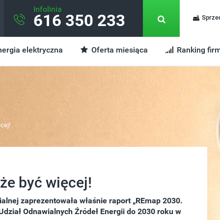
Infolinia
616 350 233
Sprze
ergia elektryczna
Oferta miesiąca
Ranking fir
cej!
że być więcej!
ialnej zaprezentowała właśnie raport „REmap 2030.
Udział Odnawialnych Źródeł Energii do 2030 roku w