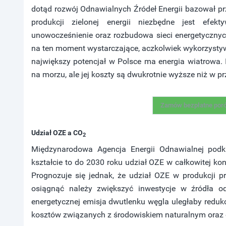
dotąd rozwój Odnawialnych Źródeł Energii bazował pr
produkcji zielonej energii niezbędne jest efekt
unowocześnienie oraz rozbudowa sieci energetycznych
na ten moment wystarczające, aczkolwiek wykorzystyw
największy potencjał w Polsce ma energia wiatrowa. 
na morzu, ale jej koszty są dwukrotnie wyższe niż w pr
Zamów bezpłatne por
Udział OZE a CO
2
Międzynarodowa Agencja Energii Odnawialnej podkr
kształcie to do 2030 roku udział OZE w całkowitej ko
Prognozuje się jednak, że udział OZE w produkcji 
osiągnąć należy zwiększyć inwestycje w źródła od
energetycznej emisja dwutlenku węgla uległaby reduk
kosztów związanych z środowiskiem naturalnym oraz 