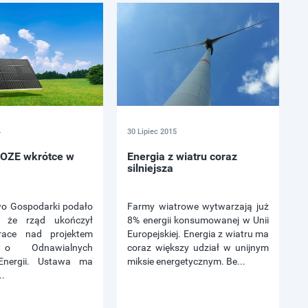
4
30 Lipiec 2015
 OZE wkrótce w
Energia z wiatru coraz
silniejsza
wo Gospodarki podało
Farmy wiatrowe wytwarzają już
e, że rząd ukończył
8% energii konsumowanej w Unii
race nad projektem
Europejskiej. Energia z wiatru ma
o Odnawialnych
coraz większy udział w unijnym
Energii. Ustawa ma
miksie energetycznym. Be...
..