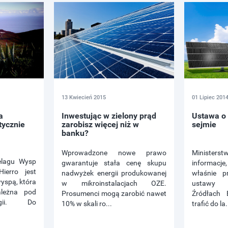
13 Kwiecień 2015
01 Lipiec 201
a
Inwestując w zielony prąd
Ustawa o
tycznie
zarobisz więcej niż w
sejmie
banku?
Wprowadzone nowe prawo
Ministerst
elagu Wysp
gwarantuje stała cenę skupu
informacj
ierro jest
nadwyżek energii produkowanej
właśnie p
wyspą, która
w mikroinstalacjach OZE.
ustawy 
leżna pod
Prosumenci mogą zarobić nawet
Źródłach 
gii. Do
10% w skali ro...
trafić do la.