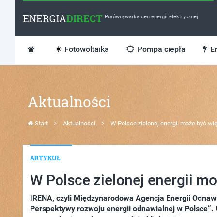
ENERGIA
DIRECT
Porównywarka cen energii elektrycznej
Fotowoltaika
Pompa ciepła
En
Aktualności
Start
Aktualności
W Polsce zielonej energii może być wię
ARTYKUŁ
W Polsce zielonej energii mo
IRENA, czyli Międzynarodowa Agencja Energii Odnaw
Perspektywy rozwoju energii odnawialnej w Polsce”. 