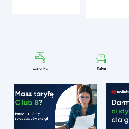
Łazienka
Salon
Dar
audy
dla g