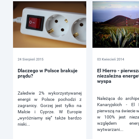
24 Sierpień 2015
03 Kwiecień 2014
Dlaczego w Polsce brakuje
El Hierro - pierwsz
prądu?
niezależna energe
wyspa
Zaledwie 2% wykorzystywanej
Należąca do archip
energii w Polsce pochodzi z
Kanaryjskich - El H
zagranicy. Gorzej jest tylko na
pierwszą na świecie 
Malcie i Cyprze. W Europie
w 100% jest nieza
„wyróżniamy się” także bardzo
względem ener
niski...
wytwarzani...