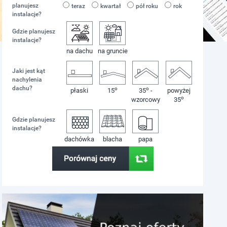
planujesz
teraz
kwartał
pół roku
rok
instalacje?
Gdzie planujesz
instalacje?
na dachu
na gruncie
Jaki jest kąt
nachylenia
dachu?
o
o
płaski
15
35
-
powyżej
o
wzorcowy
35
Gdzie planujesz
instalacje?
dachówka
blacha
papa