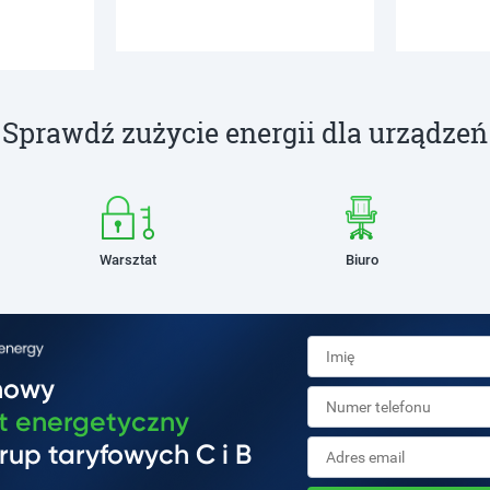
Sprawdź zużycie energii dla urządzeń
Warsztat
Biuro
mowy
t energetyczny
rup taryfowych C i B