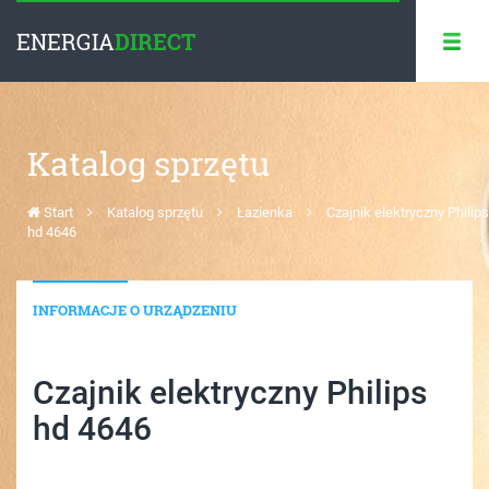
ENERGIA
DIRECT
Katalog sprzętu
Start
Katalog sprzętu
Łazienka
Czajnik elektryczny Philips
hd 4646
INFORMACJE O URZĄDZENIU
Czajnik elektryczny Philips
hd 4646