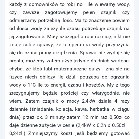
każdy z domowników to robi no i ile wlewamy wody,
czy zawsze zagotowujemy pełen czajnik czy
odmierzamy potrzebną ilość. Ma to znaczenie bowiem
od ilości wody zależy ile czasu potrzebuje czajnik na
jej zagotowanie. Mały szczegół a robi różnicę, nikt nie
zdaje sobie sprawy, że temperatura wody przyczynia
się do czasu pracy urządzenia. Sprawa nie wydaje się
prosta, możemy zatem użyć jedynie średnich wartości
chyba, że ktoś lubi matematyczne quizy i zna się na
fizyce niech obliczy ile dżuli potrzeba do ogrzania
wody o 1ºC ile to energii, czasu i kosztów. My z tego
zrezygnujemy będzie prościej czy wiarygodnie, nie
wiem. Zatem czajnik o mocy 2,4kW działa 4 razy
dziennie (śniadanie, kolacja, kawa, herbatka w ciągu
dnia) przez ok. 3 minuty zatem 12 min raz 0,50zł co
daje dzienne zużycie w cenie (2,4kW x 0,2h x 0.50zł =
0,24zł.) Zmniejszymy koszt jeśli będziemy gotować