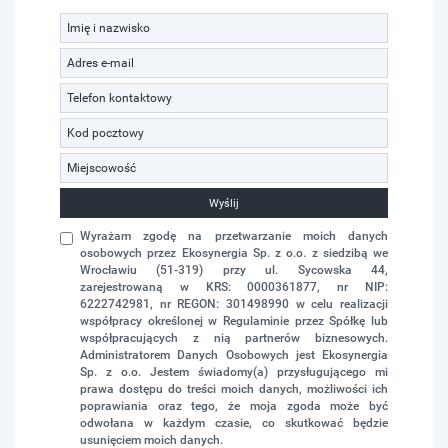
Wyślij
Wyrażam zgodę na przetwarzanie moich danych
osobowych przez Ekosynergia Sp. z o.o. z siedzibą we
Wrocławiu (51-319) przy ul. Sycowska 44,
zarejestrowaną w KRS: 0000361877, nr NIP:
6222742981, nr REGON: 301498990 w celu realizacji
współpracy określonej w Regulaminie przez Spółkę lub
współpracujących z nią partnerów biznesowych.
Administratorem Danych Osobowych jest Ekosynergia
Sp. z o.o. Jestem świadomy(a) przysługującego mi
prawa dostępu do treści moich danych, możliwości ich
poprawiania oraz tego, że moja zgoda może być
odwołana w każdym czasie, co skutkować będzie
usunięciem moich danych.