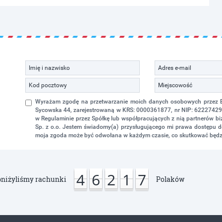
Wyrażam zgodę na przetwarzanie moich danych osobowych przez Eko
Sycowska 44, zarejestrowaną w KRS: 0000361877, nr NIP: 622274298
w Regulaminie przez Spółkę lub współpracujących z nią partnerów 
Sp. z o.o. Jestem świadomy(a) przysługującego mi prawa dostępu do
moja zgoda może być odwołana w każdym czasie, co skutkować będz
4
6
2
1
7
niżyliśmy rachunki
Polaków