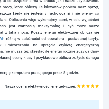
ę, to co urządzenie ma w środku jak i nasze użytkowanie.
 mocy, które obliczą ile kilowatów pobiera nasz sprzęt,
łaszcza kiedy nie jesteśmy fachowcami i nie wiemy co
ularz. Obliczenia więc wykonajmy sami, w celu wyjaśnień
ach jest wartością maksymalną i być może nasze
ł z taką mocą. Koszty energii elektrycznej oblicza się
kWh
różną w zależności od operatora i posiadanej taryfy.
 umieszczania na sprzęcie etykietę energetyczną
, nie muszą też określać ile energii rocznie zużywa dany
łasnej oceny klasy i przykładowo oblicza zużycie danego
 energię komputera pracującego przez 8 godzin.
Nasza ocena efektywności energetycznej: