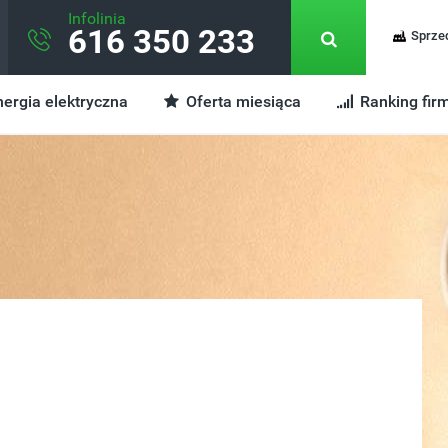
Infolinia
616 350 233
Sprze
ergia elektryczna
Oferta miesiąca
Ranking fir