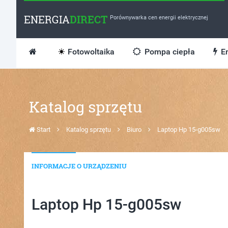
ENERGIA
DIRECT
Porównywarka cen energii elektrycznej
Fotowoltaika
Pompa ciepła
En
Katalog sprzętu
Start
Katalog sprzętu
Biuro
Laptop Hp 15-g005sw
INFORMACJE O URZĄDZENIU
Laptop Hp 15-g005sw