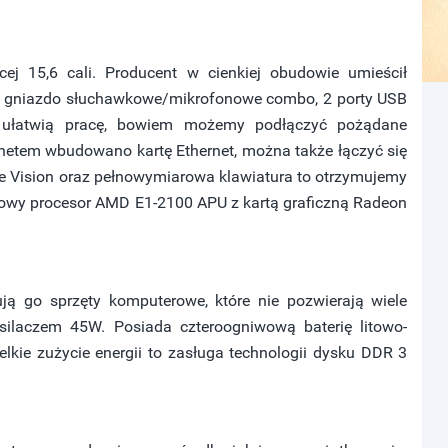
ej 15,6 cali. Producent w cienkiej obudowie umieścił
MI, gniazdo słuchawkowe/mikrofonowe combo, 2 porty USB
5 ułatwią pracę, bowiem możemy podłączyć pożądane
rnetem wbudowano kartę Ethernet, można także łączyć się
e Vision oraz pełnowymiarowa klawiatura to otrzymujemy
niowy procesor AMD E1-2100 APU z kartą graficzną Radeon
ją go sprzęty komputerowe, które nie pozwierają wiele
zasilaczem 45W. Posiada czteroogniwową baterię litowo-
kie zużycie energii to zasługa technologii dysku DDR 3