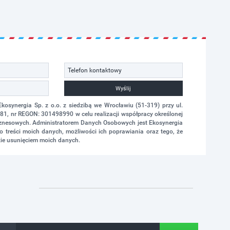
Wyślij
synergia Sp. z o.o. z siedzibą we Wrocławiu (51-319) przy ul.
1, nr REGON: 301498990 w celu realizacji współpracy określonej
biznesowych. Administratorem Danych Osobowych jest Ekosynergia
 treści moich danych, możliwości ich poprawiania oraz tego, że
ie usunięciem moich danych.