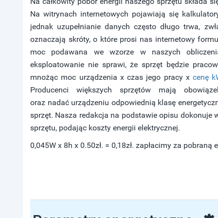
Na całkowity pobór energii naszego sprzętu składa si
Na witrynach internetowych pojawiają się kalkulatory
jednak uzupełnianie danych często długo trwa, zw
oznaczają skróty, o które prosi nas internetowy form
moc podawana we wzorze w naszych obliczeni
eksploatowanie nie sprawi, że sprzęt będzie pracowa
mnożąc moc urządzenia x czas jego pracy x
cenę 
Producenci większych sprzętów mają obowiązek
oraz nadać urządzeniu odpowiednią klasę energetyczną
sprzęt. Nasza redakcja na podstawie opisu dokonuje w
sprzętu, podając koszty energii elektrycznej.
0,045W x 8h x 0.50zł. = 0,18zł. zapłacimy za pobraną