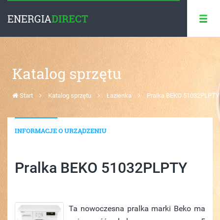
ENERGIA
DIRECT
Katalog sprzętu
Start
Katalog sprzętu
Łazienka
Pralka BEKO 51032PLPTY
INFORMACJE O URZĄDZENIU
Pralka BEKO 51032PLPTY
Ta nowoczesna pralka marki Beko ma