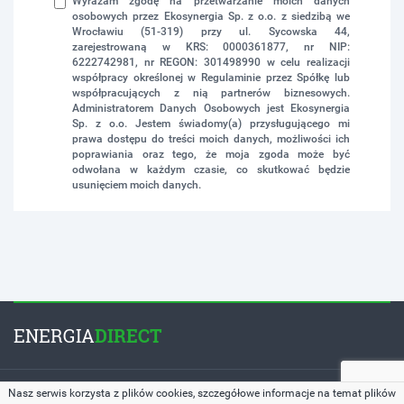
Wyrażam zgodę na przetwarzanie moich danych
osobowych przez Ekosynergia Sp. z o.o. z siedzibą we
Wrocławiu (51-319) przy ul. Sycowska 44,
zarejestrowaną w KRS: 0000361877, nr NIP:
6222742981, nr REGON: 301498990 w celu realizacji
współpracy określonej w Regulaminie przez Spółkę lub
współpracujących z nią partnerów biznesowych.
Administratorem Danych Osobowych jest Ekosynergia
Sp. z o.o. Jestem świadomy(a) przysługującego mi
prawa dostępu do treści moich danych, możliwości ich
poprawiania oraz tego, że moja zgoda może być
odwołana w każdym czasie, co skutkować będzie
usunięciem moich danych.
ENERGIA
DIRECT
Copyright © 2026 by
EnergiaDirect.pl
. All Rights Reserved.
Nasz serwis korzysta z plików cookies, szczegółowe informacje na temat plików