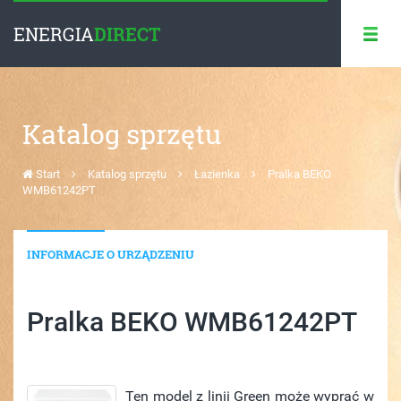
ENERGIA
DIRECT
Katalog sprzętu
Start
Katalog sprzętu
Łazienka
Pralka BEKO
WMB61242PT
INFORMACJE O URZĄDZENIU
Pralka BEKO WMB61242PT
Ten model z linii Green może wyprać w