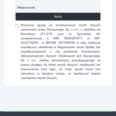
Wyślij
Wyrażam zgodę na przetwarzanie moich danych
osobowych przez Ekosynergia Sp. z o.o. z siedzibą we
Wrocławiu (51-319) przy ul. Sycowska 44,
zarejestrowaną w KRS: 0000361877, nr NIP:
6222742981, nr REGON: 301498990 w celu realizacji
współpracy określonej w Regulaminie przez Spółkę lub
współpracujących z nią partnerów biznesowych.
Administratorem Danych Osobowych jest Ekosynergia
Sp. z o.o. Jestem świadomy(a) przysługującego mi
prawa dostępu do treści moich danych, możliwości ich
poprawiania oraz tego, że moja zgoda może być
odwołana w każdym czasie, co skutkować będzie
usunięciem moich danych.