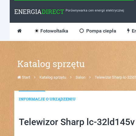
ENERGIA
DIRECT
Porównywarka cen energii elektrycznej
Fotowoltaika
Pompa ciepła
En
Katalog sprzętu
Start
Katalog sprzętu
Salon
Telewizor Sharp lc-32ld
INFORMACJE O URZĄDZENIU
Telewizor Sharp lc-32ld145v