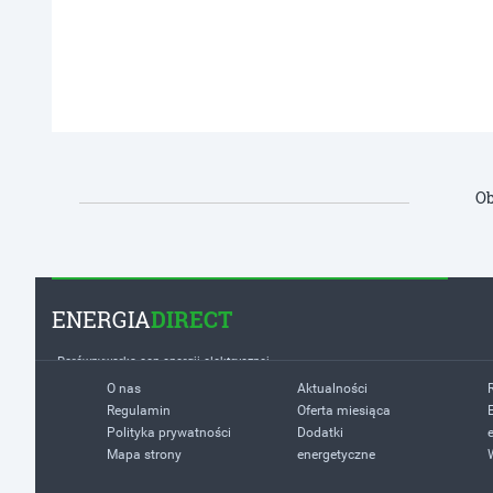
Ob
ENERGIA
DIRECT
Porównywarka cen energii elektrycznej
O nas
Aktualności
Regulamin
Oferta miesiąca
Polityka prywatności
Dodatki
Mapa strony
energetyczne