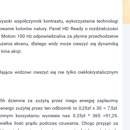
wysoki współczynnik kontrastu, wykorzystanie technologi
owanie kolorów natury. Panel HD Ready o rozdzielczości
ve Motion 100 Hz odpowiedzialna za płynne przechodzenie
mużenia ekranu, dlatego widz może cieszyć się dynamiką
kina akcji.
jąca widzowi cieszyć się nie tylko ciekłokrystalicznym
5h dziennie za zużytą przez niego energię zapłacimy
ergii zużytej przez ten odbiornik to 0,25zł x 30 = 7,5zł.
innym korzystaniu wyniesie nas 0.25zł * 365 =91,25.
ewielka ilość prądu podczas czuwania. Chcąc przyjąć za