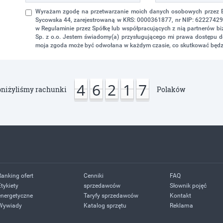
Wyrażam zgodę na przetwarzanie moich danych osobowych przez Eko
Sycowska 44, zarejestrowaną w KRS: 0000361877, nr NIP: 622274298
w Regulaminie przez Spółkę lub współpracujących z nią partnerów 
Sp. z o.o. Jestem świadomy(a) przysługującego mi prawa dostępu do
moja zgoda może być odwołana w każdym czasie, co skutkować będz
4
6
2
1
7
niżyliśmy rachunki
Polaków
Ranking ofert
Cenniki
FAQ
Etykiety
sprzedawców
Słownik pojęć
energetyczne
Taryfy sprzedawców
Kontakt
Wywiady
Katalog sprzętu
Reklama