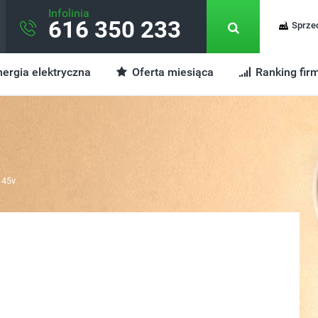
Infolinia
616 350 233
Sprze
ergia elektryczna
Oferta miesiąca
Ranking fir
145v