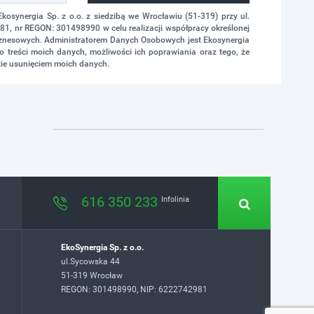
synergia Sp. z o.o. z siedzibą we Wrocławiu (51-319) przy ul.
1, nr REGON: 301498990 w celu realizacji współpracy określonej
biznesowych. Administratorem Danych Osobowych jest Ekosynergia
 treści moich danych, możliwości ich poprawiania oraz tego, że
ie usunięciem moich danych.
616 350 233
Infolinia
EkoSynergia Sp. z o.o.
ul.Sycowska 44
51-319 Wrocław
REGON: 301498990, NIP: 6222742981