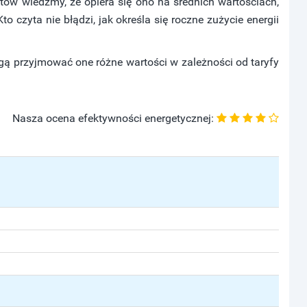
ów wiedzmy, że opiera się ono na średnich wartościach,
to czyta nie błądzi, jak określa się roczne zużycie energii
ą przyjmować one różne wartości w zależności od taryfy
Nasza ocena efektywności energetycznej: