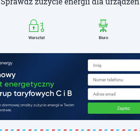
Sprawdź zużycie energii dla urządzeń
Warsztat
Biuro
mowy
t energetyczny
rup taryfowych C i B
do darmowej analizy zużycia energii w Twoim
Zapisz
rstwie.