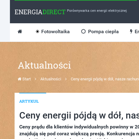
ENERGIA
DIRECT
Porównywarka cen energii elektrycznej
Fotowoltaika
Pompa ciepła
En
Aktualności
Start
Aktualności
Ceny energii pójdą w dół, nasze rachun
ARTYKUŁ
Ceny energii pójdą w dół, na
Ceny prądu dla klientów indywidualnych powinny w 20
znajdują się pod coraz większą presją. Konkurencja n