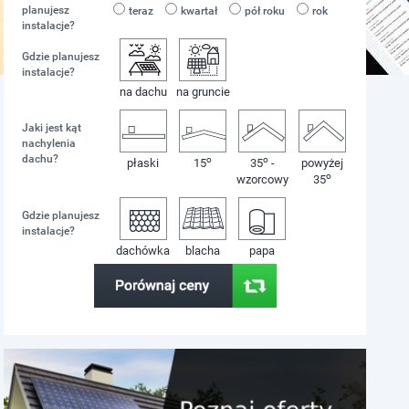
planujesz
teraz
kwartał
pół roku
rok
instalacje?
Gdzie planujesz
instalacje?
na dachu
na gruncie
Jaki jest kąt
nachylenia
dachu?
o
o
płaski
15
35
-
powyżej
o
wzorcowy
35
Gdzie planujesz
instalacje?
dachówka
blacha
papa