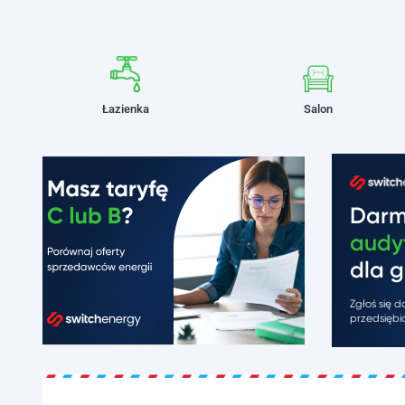
Łazienka
Salon
Dar
audy
dla g
Zgłoś się 
przedsiębio