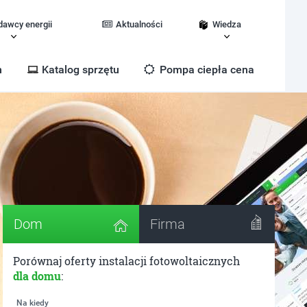
dawcy energii
Aktualności
Wiedza
m
Katalog sprzętu
Pompa ciepła cena
Dom
Firma
Porównaj oferty instalacji fotowoltaicznych
dla domu
:
Na kiedy