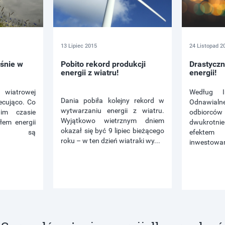
13 Lipiec 2015
24 Listopad 2
ośnie w
Pobito rekord produkcji
Drastycz
energii z wiatru!
energii!
 wiatrowej
Według In
Dania pobiła kolejny rekord w
iecująco. Co
Odnawialn
wytwarzaniu energii z wiatru.
im czasie
odbiorcó
Wyjątkowo wietrznym dniem
łem energii
dwukrotn
okazał się być 9 lipiec bieżącego
ej są
efektem
roku – w ten dzień wiatraki wy...
inwestowan