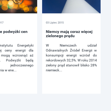
017
03 Lipiec 2015
ne podwyżki cen
Niemcy mają coraz więcej
zielonego prądu
stytutu Energetyki
W Niemczech udział
ej ceny energii dla
Odnawialnych Źródeł Energii w
w mogą wzrosnąć aż
konsumpcji energii wzrósł do
ie. Podwyżki będą
rekordowych 32,5%. W roku 2014
 jednoczesnego
zielony prąd stanowił blisko 28%
ia w ene...
niemieck...