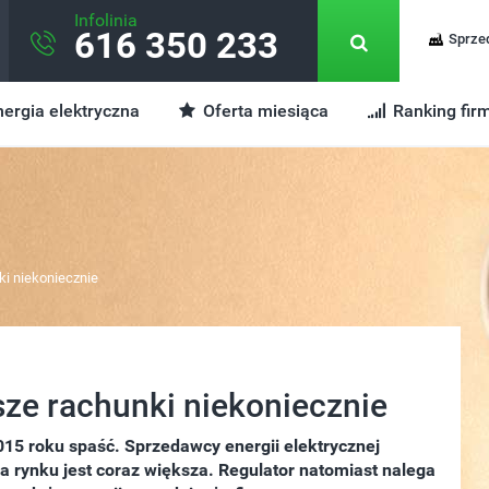
Infolinia
616 350 233
Sprze
ergia elektryczna
Oferta miesiąca
Ranking fir
ki niekoniecznie
sze rachunki niekoniecznie
15 roku spaść. Sprzedawcy energii elektrycznej
a rynku jest coraz większa. Regulator natomiast nalega