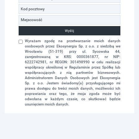
Wyślij
Wyrażam zgodę na przetwarzanie moich danych
osobowych przez Ekosynergia Sp. z o.o. z siedzibą we
Wrocławiu (51-319) przy ul. Sycowska 44,
zarejestrowaną w KRS: 0000361877, nr NIP:
6222742981, nr REGON: 301498990 w celu realizacji
współpracy określonej w Regulaminie przez Spółkę lub
współpracujących z nią partnerów biznesowych.
Administratorem Danych Osobowych jest Ekosynergia
Sp. z o.o. Jestem świadomy(a) przysługującego mi
prawa dostępu do treści moich danych, możliwości ich
poprawiania oraz tego, że moja zgoda może być
odwołana w każdym czasie, co skutkować będzie
usunięciem moich danych.