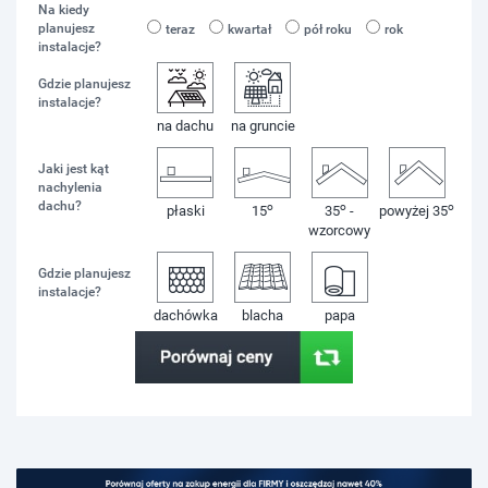
Na kiedy
planujesz
teraz
kwartał
pół roku
rok
instalacje?
Gdzie planujesz
instalacje?
na dachu
na gruncie
Jaki jest kąt
nachylenia
dachu?
o
o
o
płaski
15
35
-
powyżej 35
wzorcowy
Gdzie planujesz
instalacje?
dachówka
blacha
papa