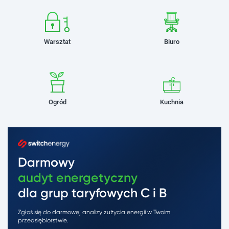
Warsztat
Biuro
Ogród
Kuchnia
Darmowy
audyt energetyczny
dla grup taryfowych C i B
Zgłoś się do darmowej analizy zużycia energii w Twoim
przedsiębiorstwie.