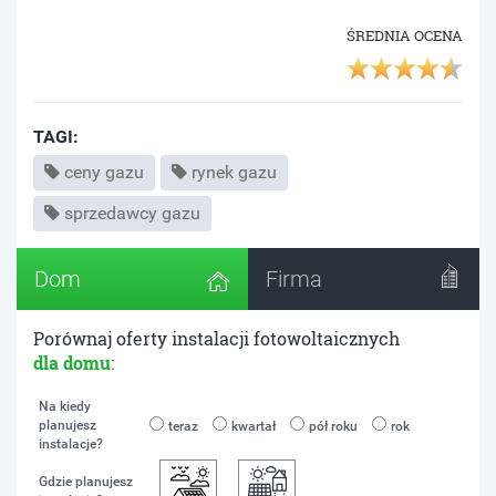
ŚREDNIA OCENA
TAGI:
ceny gazu
rynek gazu
sprzedawcy gazu
Dom
Firma
Porównaj oferty instalacji fotowoltaicznych
dla domu
:
Na kiedy
planujesz
teraz
kwartał
pół roku
rok
instalacje?
Gdzie planujesz