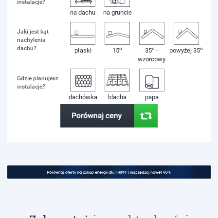
instalacje?
na dachu
na gruncie
Jaki jest kąt
nachylenia
dachu?
o
o
o
płaski
15
35
-
powyżej 35
wzorcowy
Gdzie planujesz
instalacje?
dachówka
blacha
papa