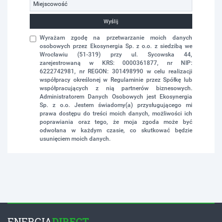
Wyślij
Wyrażam zgodę na przetwarzanie moich danych
osobowych przez Ekosynergia Sp. z o.o. z siedzibą we
Wrocławiu (51-319) przy ul. Sycowska 44,
zarejestrowaną w KRS: 0000361877, nr NIP:
6222742981, nr REGON: 301498990 w celu realizacji
współpracy określonej w Regulaminie przez Spółkę lub
współpracujących z nią partnerów biznesowych.
Administratorem Danych Osobowych jest Ekosynergia
Sp. z o.o. Jestem świadomy(a) przysługującego mi
prawa dostępu do treści moich danych, możliwości ich
poprawiania oraz tego, że moja zgoda może być
odwołana w każdym czasie, co skutkować będzie
usunięciem moich danych.
ENERGIA
DIRECT