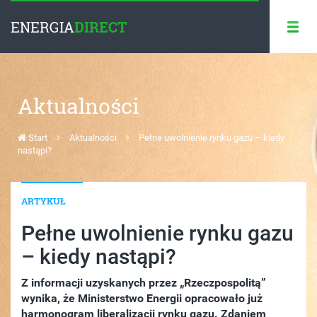
ENERGIA
DIRECT
Aktualności
Start
Aktualności
Pełne uwolnienie rynku gazu – kiedy
nastąpi?
ARTYKUŁ
Pełne uwolnienie rynku gazu
– kiedy nastąpi?
Z informacji uzyskanych przez „Rzeczpospolitą”
wynika, że Ministerstwo Energii opracowało już
harmonogram liberalizacji rynku gazu. Zdaniem