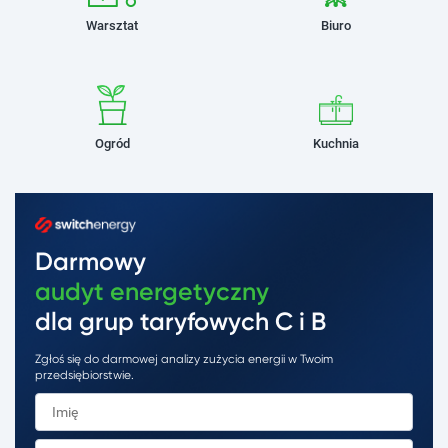
Warsztat
Biuro
Ogród
Kuchnia
Darmowy
audyt energetyczny
dla grup taryfowych C i B
Zgłoś się do darmowej analizy zużycia energii w Twoim
przedsiębiorstwie.