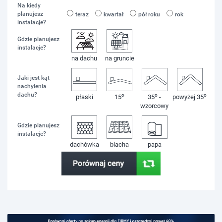
Na kiedy
planujesz
teraz
kwartał
pół roku
rok
instalacje?
Gdzie planujesz
instalacje?
na dachu
na gruncie
Jaki jest kąt
nachylenia
dachu?
o
o
o
płaski
15
35
-
powyżej 35
wzorcowy
Gdzie planujesz
instalacje?
dachówka
blacha
papa