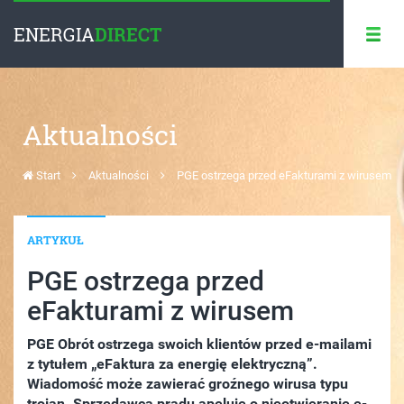
ENERGIA
DIRECT
Aktualności
Start
Aktualności
PGE ostrzega przed eFakturami z wirusem
ARTYKUŁ
PGE ostrzega przed
eFakturami z wirusem
PGE Obrót ostrzega swoich klientów przed e-mailami
z tytułem „eFaktura za energię elektryczną”.
Wiadomość może zawierać groźnego wirusa typu
trojan. Sprzedawca prądu apeluje o nieotwieranie e-