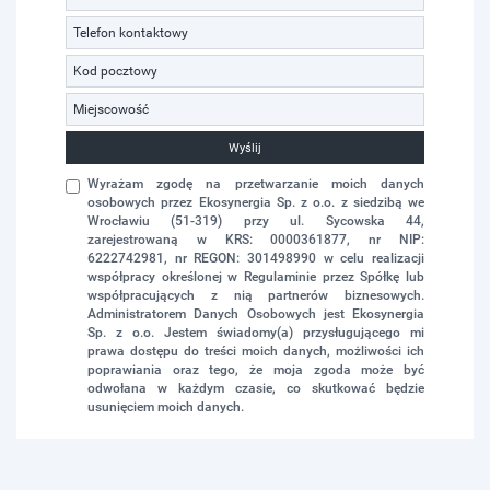
Wyślij
Wyrażam zgodę na przetwarzanie moich danych
osobowych przez Ekosynergia Sp. z o.o. z siedzibą we
Wrocławiu (51-319) przy ul. Sycowska 44,
zarejestrowaną w KRS: 0000361877, nr NIP:
6222742981, nr REGON: 301498990 w celu realizacji
współpracy określonej w Regulaminie przez Spółkę lub
współpracujących z nią partnerów biznesowych.
Administratorem Danych Osobowych jest Ekosynergia
Sp. z o.o. Jestem świadomy(a) przysługującego mi
prawa dostępu do treści moich danych, możliwości ich
poprawiania oraz tego, że moja zgoda może być
odwołana w każdym czasie, co skutkować będzie
usunięciem moich danych.