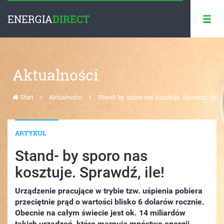
ENERGIA
DIRECT
Aktualności
Start
Aktualności
Stand- by sporo nas kosztuje. Sprawdź, ile!
ARTYKUŁ
Stand- by sporo nas
kosztuje. Sprawdź, ile!
Urządzenie pracujące w trybie tzw. uśpienia pobiera
przeciętnie prąd o wartości blisko 6 dolarów rocznie.
Obecnie na całym świecie jest ok. 14 miliardów
takich urządzeń, które marnują mnóstwo energii