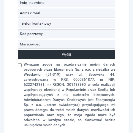
Wyślij
Wyrażam zgodę na przetwarzanie moich danych
osobowych przez Ekosynergia Sp. z o.o. z siedzibą we
Wrocławiu (51-319) przy ul. Sycowska 44,
zarejestrowaną w KRS: 0000361877, nr NIP:
6222742981, nr REGON: 301498990 w celu realizacji
współpracy określonej w Regulaminie przez Spółkę lub
współpracujących z nią partnerów biznesowych.
Administratorem Danych Osobowych jest Ekosynergia
Sp. z o.o. Jestem świadomy(a) przysługującego mi
prawa dostępu do treści moich danych, możliwości ich
poprawiania oraz tego, że moja zgoda może być
odwołana w każdym czasie, co skutkować będzie
usunięciem moich danych.