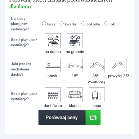
dla domu
:
Na kiedy
planujesz
teraz
kwartał
pół roku
rok
instalacje?
Gdzie planujesz
instalacje?
na dachu
na gruncie
Jaki jest kąt
nachylenia
dachu?
o
o
o
płaski
15
35
-
powyżej 35
wzorcowy
Gdzie planujesz
instalacje?
dachówka
blacha
papa