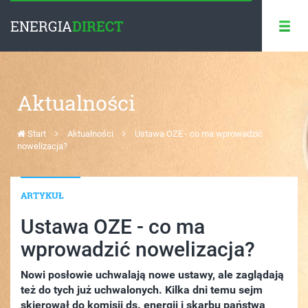
ENERGIA
DIRECT
Aktualności
Start
Aktualności
Ustawa OZE - co ma wprowadzić
nowelizacja?
ARTYKUŁ
Ustawa OZE - co ma
wprowadzić nowelizacja?
Nowi posłowie uchwalają nowe ustawy, ale zaglądają
też do tych już uchwalonych. Kilka dni temu sejm
skierował do komisji ds. energii i skarbu państwa