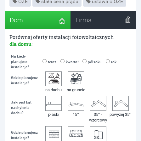
OZE
stała cena prądu
ustawa o OZE
Dom
Firma
Porównaj oferty instalacji fotowoltaicznych
dla domu
:
Na kiedy
planujesz
teraz
kwartał
pół roku
rok
instalacje?
Gdzie planujesz
instalacje?
na dachu
na gruncie
Jaki jest kąt
nachylenia
dachu?
o
o
o
płaski
15
35
-
powyżej 35
wzorcowy
Gdzie planujesz
instalacje?