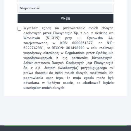
Wyślij
Wyrażam zgodę na przetwarzanie moich danych
osobowych przez Ekosynergia Sp. z o.o. z siedzibą we
Wrocławiu (51-319) przy ul. Sycowska 44,
zarejestrowaną w KRS: 0000361877, nr NIP:
6222742981, nr REGON: 301498990 w celu realizacji
współpracy określonej w Regulaminie przez Spółkę lub
współpracujących z nią partnerów biznesowych.
Administratorem Danych Osobowych jest Ekosynergia
Sp. z o.o. Jestem świadomy(a) przysługującego mi
prawa dostępu do treści moich danych, możliwości ich
poprawiania oraz tego, że moja zgoda może być
odwołana w każdym czasie, co skutkować będzie
usunięciem moich danych.