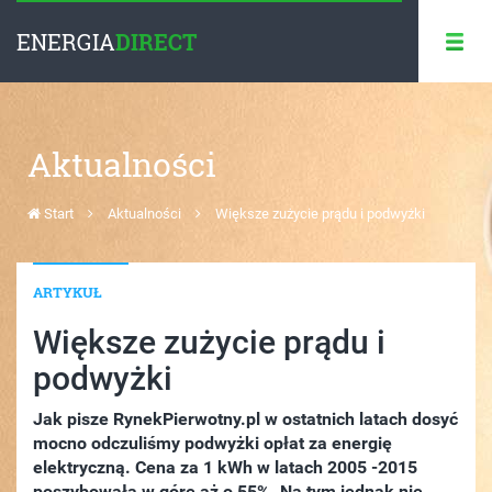
ENERGIA
DIRECT
Aktualności
Start
Aktualności
Większe zużycie prądu i podwyżki
ARTYKUŁ
Większe zużycie prądu i
podwyżki
Jak pisze RynekPierwotny.pl w ostatnich latach dosyć
mocno odczuliśmy podwyżki opłat za energię
elektryczną. Cena za 1 kWh w latach 2005 -2015
poszybowała w górę aż o 55%. Na tym jednak nie