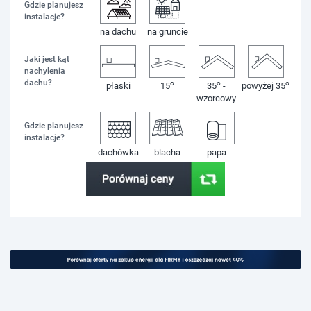
Gdzie planujesz
instalacje?
na dachu
na gruncie
Jaki jest kąt
nachylenia
dachu?
o
o
o
płaski
15
35
-
powyżej 35
wzorcowy
Gdzie planujesz
instalacje?
dachówka
blacha
papa