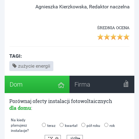
Agnieszka Kierzkowska, Redaktor naczelna
ŚREDNIA OCENA
TAGI:
zużycie energii
Dom
Firma
Porównaj oferty instalacji fotowoltaicznych
dla domu
:
Na kiedy
planujesz
teraz
kwartał
pół roku
rok
instalacje?