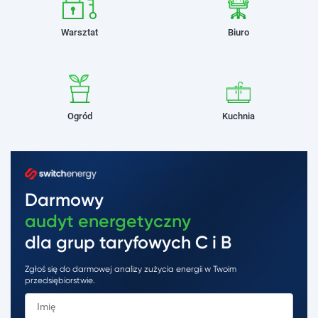
Warsztat
Biuro
Ogród
Kuchnia
Darmowy
audyt energetyczny
dla grup taryfowych C i B
Zgłoś się do darmowej analizy zużycia energii w Twoim
przedsiębiorstwie.