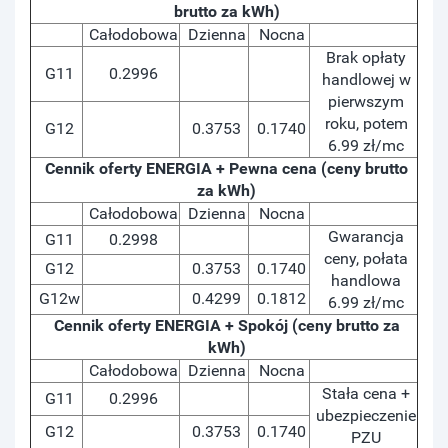
brutto za kWh)
Całodobowa
Dzienna
Nocna
Brak opłaty
G11
0.2996
handlowej w
pierwszym
roku, potem
G12
0.3753
0.1740
6.99 zł/mc
Cennik oferty ENERGIA + Pewna cena (ceny brutto
za kWh)
Całodobowa
Dzienna
Nocna
Gwarancja
G11
0.2998
ceny, połata
G12
0.3753
0.1740
handlowa
G12w
0.4299
0.1812
6.99 zł/mc
Cennik oferty ENERGIA + Spokój (ceny brutto za
kWh)
Całodobowa
Dzienna
Nocna
Stała cena +
G11
0.2996
ubezpieczenie
G12
0.3753
0.1740
PZU