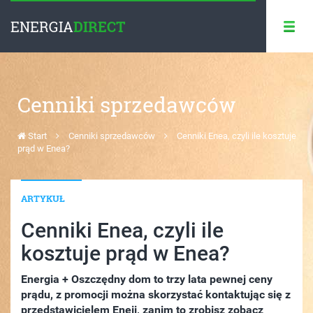
ENERGIA
DIRECT
Cenniki sprzedawców
Start
Cenniki sprzedawców
Cenniki Enea, czyli ile kosztuje
prąd w Enea?
ARTYKUŁ
Cenniki Enea, czyli ile
kosztuje prąd w Enea?
Energia + Oszczędny dom to trzy lata pewnej ceny
prądu, z promocji można skorzystać kontaktując się z
przedstawicielem Eneii, zanim to zrobisz zobacz