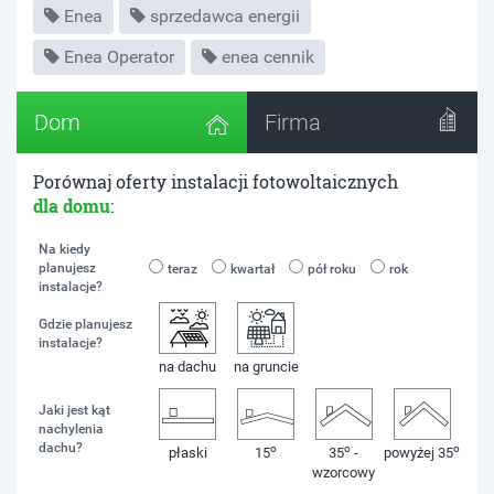
Enea
sprzedawca energii
Enea Operator
enea cennik
Dom
Firma
Porównaj oferty instalacji fotowoltaicznych
dla domu
:
Na kiedy
planujesz
teraz
kwartał
pół roku
rok
instalacje?
Gdzie planujesz
instalacje?
na dachu
na gruncie
Jaki jest kąt
nachylenia
dachu?
o
o
o
płaski
15
35
-
powyżej 35
wzorcowy