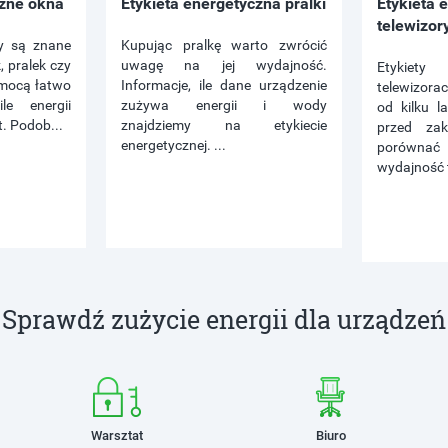
czne okna
Etykieta energetyczna pralki
Etykieta 
telewizor
ty są znane
Kupując pralkę warto zwrócić
, pralek czy
uwagę na jej wydajność.
Etykiety
mocą łatwo
Informacje, ile dane urządzenie
telewizora
e energii
zużywa energii i wody
od kilku l
. Podob...
znajdziemy na etykiecie
przed zak
energetycznej. ...
porówna
wydajność t
Sprawdź zużycie energii dla urządzeń
Warsztat
Biuro