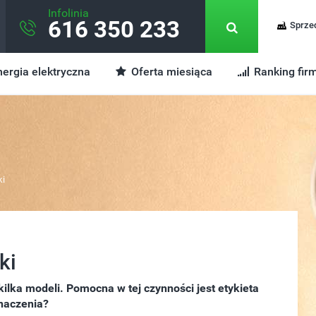
Infolinia
616 350 233
Sprze
ergia elektryczna
Oferta miesiąca
Ranking fir
ki
ki
lka modeli. Pomocna w tej czynności jest etykieta
znaczenia?