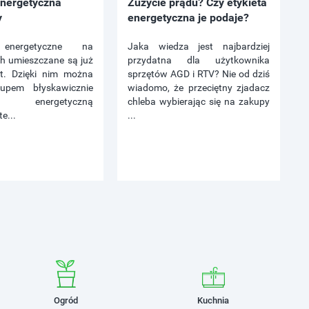
energetyczna
Zużycie prądu? Czy etykieta
y
energetyczna je podaje?
 energetyczne na
Jaka wiedza jest najbardziej
ch umieszczane są już
przydatna dla użytkownika
at. Dzięki nim można
sprzętów AGD i RTV? Nie od dziś
upem błyskawicznie
wiadomo, że przeciętny zjadacz
ć energetyczną
chleba wybierając się na zakupy
e...
...
Ogród
Kuchnia