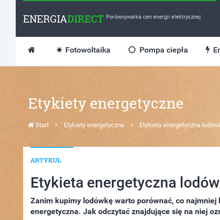
ENERGIA
DIRECT
Porównywarka cen energii elektrycznej
Fotowoltaika
Pompa ciepła
En
Etykiety energetyczne
Start
Etykiety energetyczne
Etykieta energetyczna lodów
ARTYKUŁ
Etykieta energetyczna lodów
Zanim kupimy lodówkę warto porównać, co najmniej ki
energetyczna. Jak odczytać znajdujące się na niej o