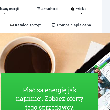
dawcy energii
Aktualności
Wiedza
m
Katalog sprzętu
Pompa ciepła cena
Płać za energię jak
najmniej. Zobacz oferty
tego sprzedawcy.