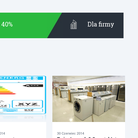
t 40%
Dla firmy
014
30 Czerwiec 2014