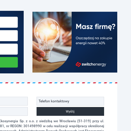
Wyślij
synergia Sp. z o.o. z siedzibą we Wrocławiu (51-319) przy ul.
1, nr REGON: 301498990 w celu realizacji współpracy określonej