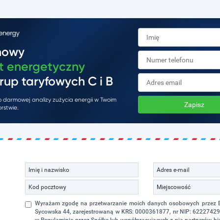
mowy
t energetyczny
rup taryfowych C i B
do darmowej analizy zużycia energii w Twoim
Zapisz
rstwie.
Wyrażam zgodę na przetwarzanie moich danych osobowych przez Eko
Sycowska 44, zarejestrowaną w KRS: 0000361877, nr NIP: 622274298