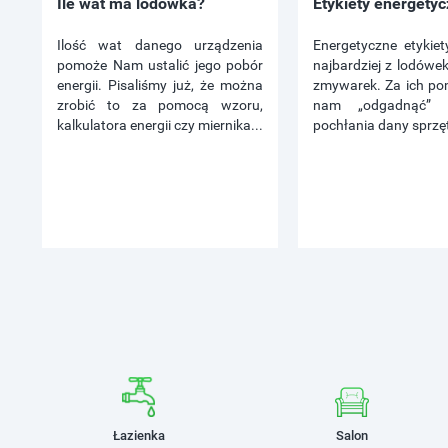
Ile wat ma lodówka?
Etykiety energety
Ilość wat danego urządzenia
Energetyczne etykie
pomoże Nam ustalić jego pobór
najbardziej z lodówek
energii. Pisaliśmy już, że można
zmywarek. Za ich po
zrobić to za pomocą wzoru,
nam „odgadnąć” il
kalkulatora energii czy miernika...
pochłania dany sprzęt
Łazienka
Salon