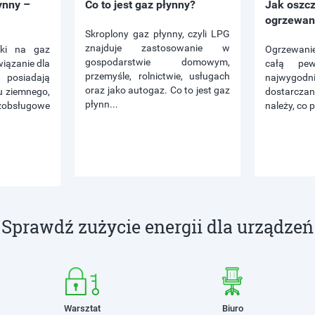
ynny –
Co to jest gaz płynny?
Jak oszc
ogrzewan
Skroplony gaz płynny, czyli LPG
znajduje zastosowanie w
iki na gaz
Ogrzewanie
gospodarstwie domowym,
wiązanie dla
całą pe
przemyśle, rolnictwie, usługach
posiadają
najwygodn
oraz jako autogaz. Co to jest gaz
u ziemnego,
dostarczani
płynn...
zobsługowe
należy, co 
Sprawdź zużycie energii dla urządzeń
Warsztat
Biuro