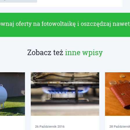
wnaj oferty na fotowoltaikę i oszczędzaj nawe
Zobacz też
inne wpisy
26 Październik 2016
28 Październi