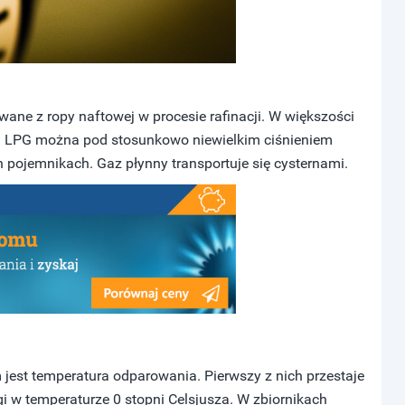
ane z ropy naftowej w procesie rafinacji. W większości
n. LPG można pod stosunkowo niewielkim ciśnieniem
h pojemnikach. Gaz płynny transportuje się cysternami.
est temperatura odparowania. Pierwszy z nich przestaje
i w temperaturze 0 stopni Celsjusza. W zbiornikach