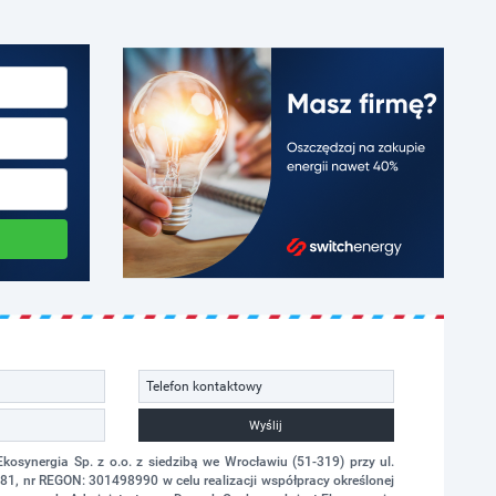
Wyślij
synergia Sp. z o.o. z siedzibą we Wrocławiu (51-319) przy ul.
1, nr REGON: 301498990 w celu realizacji współpracy określonej