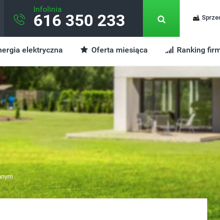
Infolinia
616 350 233
Sprze
ergia elektryczna
Oferta miesiąca
Ranking fir
nnym