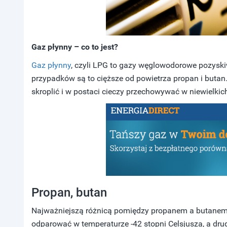
Gaz płynny – co to jest?
Gaz płynny
, czyli LPG to gazy węglowodorowe pozyskiw
przypadków są to cięższe od powietrza propan i buta
skroplić i w postaci cieczy przechowywać w niewielkic
Propan, butan
Najważniejszą różnicą pomiędzy propanem a butanem j
odparować w temperaturze -42 stopni Celsjusza, a drug