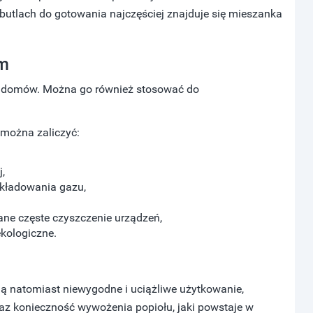
 butlach do gotowania najczęściej znajduje się mieszanka
ym
u domów. Można go również stosować do
można zaliczyć:
j,
kładowania gazu,
gane częste czyszczenie urządzeń,
ekologiczne.
dą natomiast niewygodne i uciążliwe użytkowanie,
az konieczność wywożenia popiołu, jaki powstaje w