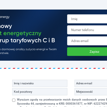
mowy
t energetyczny
rup taryfowych C i B
do darmowej analizy zużycia energii w Twoim
Zapisz
rstwie.
Wyrażam zgodę na przetwarzanie moich danych osobowych przez Eko
Sycowska 44, zarejestrowaną w KRS: 0000361877, nr NIP: 622274298