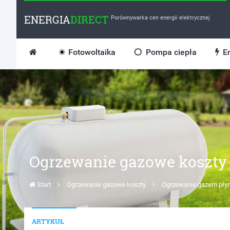
ENERGIA
DIRECT
Porównywarka cen energii elektrycznej
Fotowoltaika
Pompa ciepła
En
Ogrzewanie gazowe koszty
Start
Ogrzewanie gazowe koszty
Ogrzewanie gazem pły
ARTYKUŁ