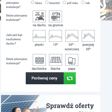
planujesz
teraz
kwartał
pół roku
rok
instalacje?
Gdzie planujesz
instalacje?
na dachu
na gruncie
Jaki jest kąt
nachylenia
dachu?
o
o
płaski
15
35
-
powyżej
o
wzorcowy
35
Gdzie planujesz
instalacje?
dachówka
blacha
papa