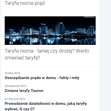
Taryfa nocna prąd
Taryfa nocna - taniej czy drożej? Warto
zmieniać taryfę?
23 Maj 2014
Oszczędzanie prądu w domu - fakty i mity
29 Kwiecień 2015
Zmiana taryfy Tauron
22 Styczeń 2016
Prowadzenie działalności w domu, jaką taryfę
wybrać, G czy C?