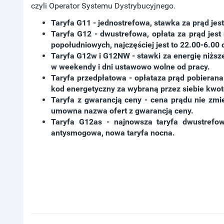
czyli Operator Systemu Dystrybucyjnego.
Taryfa G11 - jednostrefowa, stawka za prąd jes
Taryfa G12 - dwustrefowa, opłata za prąd jes
popołudniowych, najczęściej jest to 22.00-6.00
Taryfa G12w i G12NW - stawki za energię niżs
w weekendy i dni ustawowo wolne od pracy.
Taryfa przedpłatowa - opłataza prąd pobierana j
kod energetyczny za wybraną przez siebie kwotę
Taryfa z gwarancją ceny - cena prądu nie zmi
umowna nazwa ofert z gwarancją ceny.
Taryfa G12as - najnowsza taryfa dwustrefo
antysmogowa, nowa taryfa nocna.