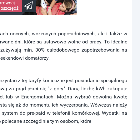
inach nocnych, wczesnych popołudniowych, ale i także w
awane dni, które są ustawowo wolne od pracy. To idealne
ch zużywają min. 30% całodobowego zapotrzebowania na
 weekendowi domatorzy.
rzystać z tej taryfy konieczne jest posiadanie specjalnego
ową za prąd płaci się "z góry". Daną liczbę kWh zakupuje
ernet lub w Energomatach. Można wybrać dowolną kwotę
ysta się aż do momentu ich wyczerpania. Wówczas należy
system do pre-paid w telefonii komórkowej. Wydatki na
ie polecane szczególnie tym osobom, które