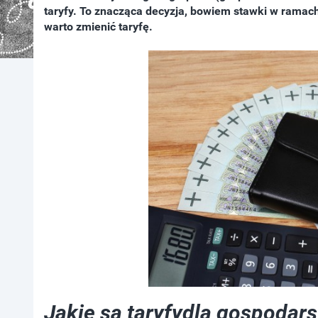
taryfy. To znacząca decyzja, bowiem stawki w ramach 
warto zmienić taryfę.
Jakie są taryfydla gospodar