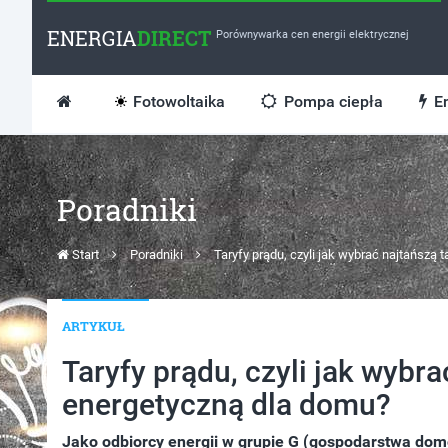
ENERGIA
DIRECT
Porównywarka cen energii elektrycznej
Fotowoltaika
Pompa ciepła
En
Poradniki
Start
Poradniki
Taryfy prądu, czyli jak wybrać najtańszą 
ARTYKUŁ
Taryfy prądu, czyli jak wybra
energetyczną dla domu?
Jako odbiorcy energii w grupie G (gospodarstwa dom