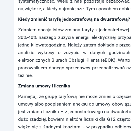
systematyczność. Wielu z nas pozostaje oszacować,
największe, a kiedy najmniejsze. Tym sposobem dobie
Kiedy zmienić taryfę jednostrefową na dwustrefową?
Zdaniem specjalistów zmiana taryfy z jednostrefowej 
30%-40% naszego zużycia energii elektrycznej przyp
jedną kilowatogodzinę. Należy zatem dokładnie przea
analizie wykresy o zużyciu w danych godzinach
elektronicznych Biurach Obsługi Klienta (eBOK). Warto 
pracownikiem danego sprzedawcy przeanalizować czy
też nie.
Zmiana umowy i licznika
Pamiętaj, że grupę taryfową nie może zmienić częście
umowy albo podpisaniem aneksu do umowy obowiązują
jest zmiana licznika – z jednostrefowego na dwustre
dużo rzadziej, bowiem niektóre liczniki dla G12 częs
wiąże się z żadnymi kosztami - w przypadku odbiorcó