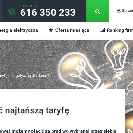
Infolinia
616 350 233
Sprze
ergia elektryczna
Oferta miesiąca
Ranking fir
taryfę energetyczną dla domu?
ć najtańszą taryfę
owe) możemy płacić za prąd wg wybranej przez siebie