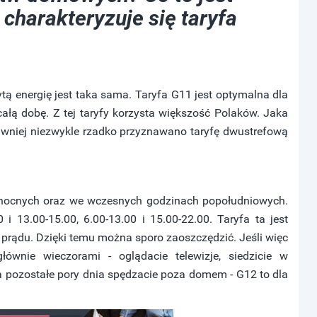
 charakteryzuje się taryfa
ytą energię jest taka sama. Taryfa G11 jest optymalna dla
ałą dobę. Z tej taryfy korzysta większość Polaków. Jaka
dawniej niezwykle rzadko przyznawano taryfę dwustrefową
ch nocnych oraz we wczesnych godzinach popołudniowych.
i 13.00-15.00, 6.00-13.00 i 15.00-22.00. Taryfa ta jest
 prądu. Dzięki temu można sporo zaoszczędzić. Jeśli więc
łównie wieczorami - oglądacie telewizje, siedzicie w
 a pozostałe pory dnia spędzacie poza domem - G12 to dla