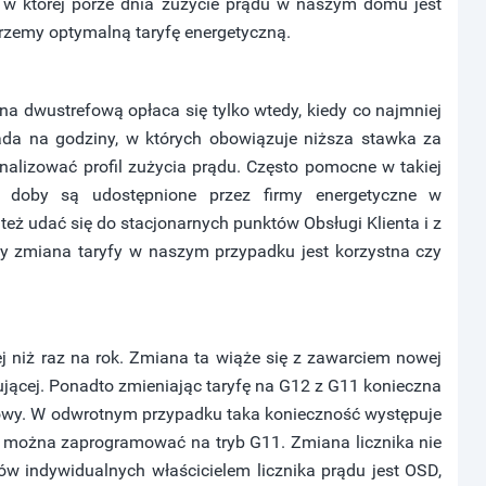
 w której porze dnia zużycie prądu w naszym domu jest
rzemy optymalną taryfę energetyczną.
na dwustrefową opłaca się tylko wtedy, kiedy co najmniej
ada na godziny, w których obowiązuje niższa stawka za
nalizować profil zużycia prądu. Często pomocne w takiej
 doby są udostępnione przez firmy energetyczne w
też udać się do stacjonarnych punktów Obsługi Klienta i z
 zmiana taryfy w naszym przypadku jest korzystna czy
j niż raz na rok. Zmiana ta wiąże się z zawarciem nowej
cej. Ponadto zmieniając taryfę na G12 z G11 konieczna
fowy. W odwrotnym przypadku taka konieczność występuje
to można zaprogramować na tryb G11. Zmiana licznika nie
w indywidualnych właścicielem licznika prądu jest OSD,