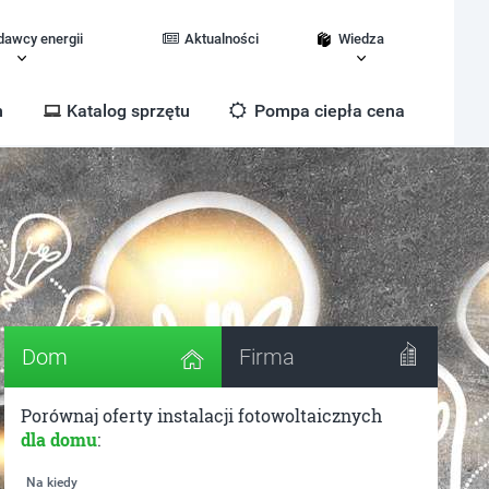
dawcy energii
Aktualności
Wiedza
m
Katalog sprzętu
Pompa ciepła cena
Dom
Firma
Porównaj oferty instalacji fotowoltaicznych
dla domu
:
Na kiedy