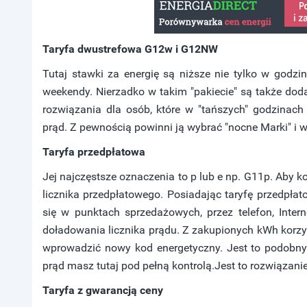
Taryfa dwustrefowa G12w i G12NW
Tutaj stawki za energię są niższe nie tylko w godz
weekendy. Nierzadko w takim "pakiecie" są także dod
rozwiązania dla osób, które w "tańszych" godzina
prąd. Z pewnością powinni ją wybrać "nocne Marki" i
Taryfa przedpłatowa
Jej najczęstsze oznaczenia to p lub e np. G11p. Aby ko
licznika przedpłatowego. Posiadając taryfę przedpłat
się w punktach sprzedażowych, przez telefon, Int
doładowania licznika prądu. Z zakupionych kWh korz
wprowadzić nowy kod energetyczny. Jest to podobny 
prąd masz tutaj pod pełną kontrolą.Jest to rozwiązan
Taryfa z gwarancją ceny