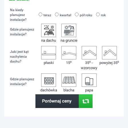
Na kiedy
planujesz
teraz
kwartał
pół roku
rok
instalacje?
Gdzie planujesz
instalacje?
na dachu
na gruncie
Jaki jest kąt
nachylenia
dachu?
o
o
o
płaski
15
35
-
powyżej 35
wzorcowy
Gdzie planujesz
instalacje?
dachówka
blacha
papa