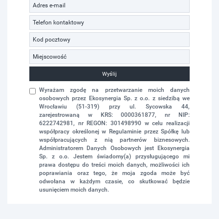
Wyślij
Wyrażam zgodę na przetwarzanie moich danych
osobowych przez Ekosynergia Sp. z o.o. z siedzibą we
Wrocławiu (51-319) przy ul. Sycowska 44,
zarejestrowaną w KRS: 0000361877, nr NIP:
6222742981, nr REGON: 301498990 w celu realizacji
współpracy określonej w Regulaminie przez Spółkę lub
współpracujących z nią partnerów biznesowych.
Administratorem Danych Osobowych jest Ekosynergia
Sp. z o.o. Jestem świadomy(a) przysługującego mi
prawa dostępu do treści moich danych, możliwości ich
poprawiania oraz tego, że moja zgoda może być
odwołana w każdym czasie, co skutkować będzie
usunięciem moich danych.