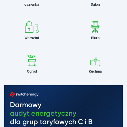
Łazienka
Salon
Warsztat
Biuro
Ogród
Kuchnia
Darmowy
audyt energetyczny
dla grup taryfowych C i B