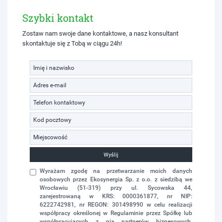
Szybki kontakt
Zostaw nam swoje dane kontaktowe, a nasz konsultant
skontaktuje się z Tobą w ciągu 24h!
Wyślij
Wyrażam zgodę na przetwarzanie moich danych
osobowych przez Ekosynergia Sp. z o.o. z siedzibą we
Wrocławiu (51-319) przy ul. Sycowska 44,
zarejestrowaną w KRS: 0000361877, nr NIP:
6222742981, nr REGON: 301498990 w celu realizacji
współpracy określonej w Regulaminie przez Spółkę lub
współpracujących z nią partnerów biznesowych.