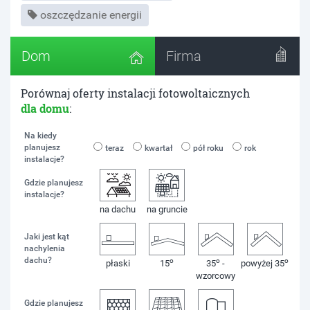
oszczędzanie energii
Dom
Firma
Porównaj oferty instalacji fotowoltaicznych
dla domu
:
Na kiedy
planujesz
teraz
kwartał
pół roku
rok
instalacje?
Gdzie planujesz
instalacje?
na dachu
na gruncie
Jaki jest kąt
nachylenia
dachu?
o
o
o
płaski
15
35
-
powyżej 35
wzorcowy
Gdzie planujesz