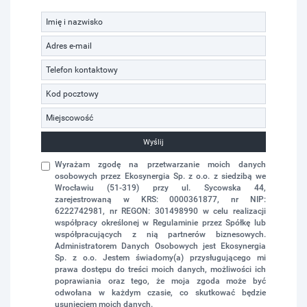
Wyślij
Wyrażam zgodę na przetwarzanie moich danych
osobowych przez Ekosynergia Sp. z o.o. z siedzibą we
Wrocławiu (51-319) przy ul. Sycowska 44,
zarejestrowaną w KRS: 0000361877, nr NIP:
6222742981, nr REGON: 301498990 w celu realizacji
współpracy określonej w Regulaminie przez Spółkę lub
współpracujących z nią partnerów biznesowych.
Administratorem Danych Osobowych jest Ekosynergia
Sp. z o.o. Jestem świadomy(a) przysługującego mi
prawa dostępu do treści moich danych, możliwości ich
poprawiania oraz tego, że moja zgoda może być
odwołana w każdym czasie, co skutkować będzie
usunięciem moich danych.