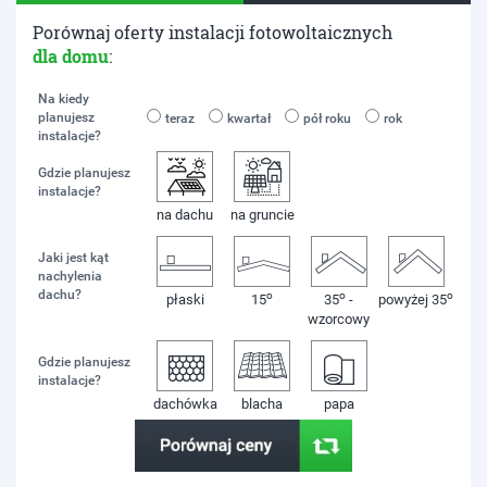
Porównaj oferty instalacji fotowoltaicznych
dla domu
:
Na kiedy
planujesz
teraz
kwartał
pół roku
rok
instalacje?
Gdzie planujesz
instalacje?
na dachu
na gruncie
Jaki jest kąt
nachylenia
dachu?
o
o
o
płaski
15
35
-
powyżej 35
wzorcowy
Gdzie planujesz
instalacje?
dachówka
blacha
papa