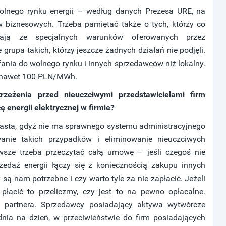
wolnego rynku energii – według danych Prezesa URE, na
ów biznesowych. Trzeba pamiętać także o tych, którzy co
tają ze specjalnych warunków oferowanych przez
upa takich, którzy jeszcze żadnych działań nie podjęli.
ia do wolnego rynku i innych sprzedawców niż lokalny.
h nawet 100 PLN/MWh.
zeżenia przed nieuczciwymi przedstawicielami firm
energii elektrycznej w firmie?
arasta, gdyż nie ma sprawnego systemu administracyjnego
wanie takich przypadków i eliminowanie nieuczciwych
sze trzeba przeczytać całą umowę – jeśli czegoś nie
edaż energii łączy się z koniecznością zakupu innych
są nam potrzebne i czy warto tyle za nie zapłacić. Jeżeli
łacić to przeliczmy, czy jest to na pewno opłacalne.
partnera. Sprzedawcy posiadający aktywa wytwórcze
dnia na dzień, w przeciwieństwie do firm posiadających