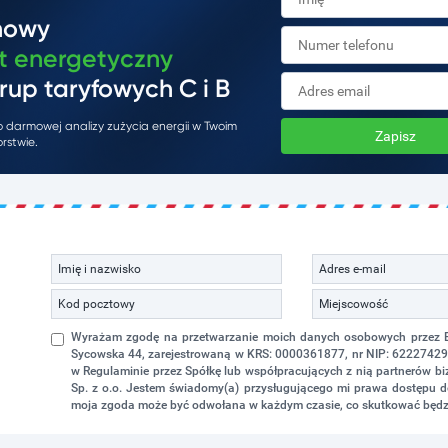
mowy
t energetyczny
rup taryfowych C i B
do darmowej analizy zużycia energii w Twoim
Zapisz
rstwie.
Wyrażam zgodę na przetwarzanie moich danych osobowych przez Eko
Sycowska 44, zarejestrowaną w KRS: 0000361877, nr NIP: 622274298
w Regulaminie przez Spółkę lub współpracujących z nią partnerów 
Sp. z o.o. Jestem świadomy(a) przysługującego mi prawa dostępu do
moja zgoda może być odwołana w każdym czasie, co skutkować będz