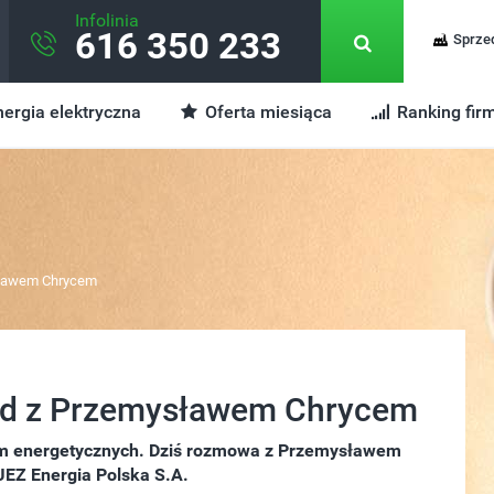
Infolinia
616 350 233
Sprze
ergia elektryczna
Oferta miesiąca
Ranking fir
sławem Chrycem
ad z Przemysławem Chrycem
rm energetycznych. Dziś rozmowa z Przemysławem
EZ Energia Polska S.A.