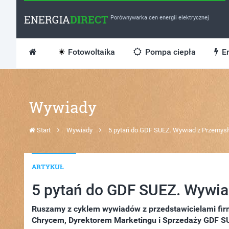
ENERGIA
DIRECT
Porównywarka cen energii elektrycznej
Fotowoltaika
Pompa ciepła
En
Wywiady
Start
Wywiady
5 pytań do GDF SUEZ. Wywiad z Przemy
ARTYKUŁ
5 pytań do GDF SUEZ. Wywi
Ruszamy z cyklem wywiadów z przedstawicielami fi
Chrycem, Dyrektorem Marketingu i Sprzedaży GDF SU