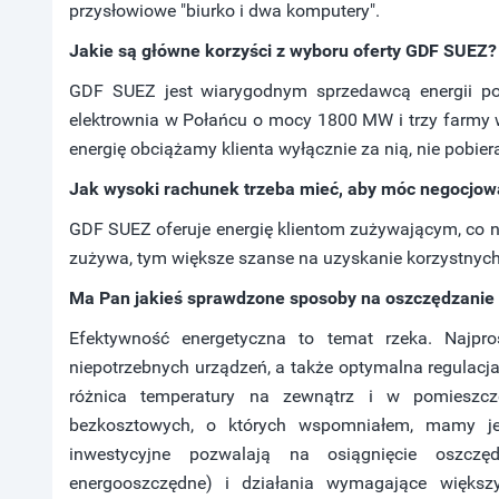
przysłowiowe "biurko i dwa komputery".
Jakie są główne korzyści z wyboru oferty GDF SUEZ?
GDF SUEZ jest wiarygodnym sprzedawcą energii po
elektrownia w Połańcu o mocy 1800 MW i trzy farmy
energię obciążamy klienta wyłącznie za nią, nie pobier
Jak wysoki rachunek trzeba mieć, aby móc negocjow
GDF SUEZ oferuje energię klientom zużywającym, co na
zużywa, tym większe szanse na uzyskanie korzystnyc
Ma Pan jakieś sprawdzone sposoby na oszczędzanie e
Efektywność energetyczna to temat rzeka. Najpro
niepotrzebnych urządzeń, a także optymalna regulacja 
różnica temperatury na zewnątrz i w pomieszc
bezkosztowych, o których wspomniałem, mamy je
inwestycyjne pozwalają na osiągnięcie oszcz
energooszczędne) i działania wymagające większ