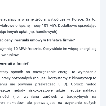
siadającym własne źródła wytwórcze w Polsce. Są to:
 wiatrowe o łącznej mocy 101 MW. Dodatkowo sprzedając
ając innych opłat (np. handlowych).
ać ceny i warunki umowy w Państwa firmie?
jmniej 10 MWh/rocznie. Oczywiście im więcej energii się
h warunków.
nergii w firmie?
stszy sposób na oszczędzanie energii to wyłączenie
pracy pozostałych (np. jeśli korzystamy z klimatyzacji to
zeniu nie powinna przekraczać 5 C). Oprócz metod
szcze metody niskokosztowe, gdzie nieduże nakłady
ędności (np. wymiana żarówek z tradycyjnych na
ych nakładów, ale pozwalające na uzyskanie dużych