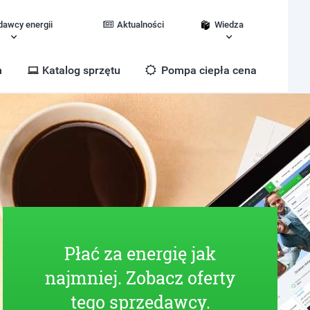
dawcy energii
Aktualności
Wiedza
m
Katalog sprzętu
Pompa ciepła cena
Płać za energię jak
najmniej. Zobacz oferty
tego sprzedawcy.