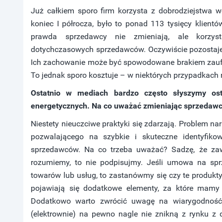
Już całkiem sporo firm korzysta z dobrodziejstwa 
koniec I półrocza, było to ponad 113 tysięcy klient
prawda sprzedawcy nie zmieniają, ale korzys
dotychczasowych sprzedawców. Oczywiście pozostaje gr
Ich zachowanie może być spowodowane brakiem zaufan
To jednak sporo kosztuje – w niektórych przypadkac
Ostatnio w mediach bardzo często słyszymy ostr
energetycznych. Na co uważać zmieniając sprzedawcę 
Niestety nieuczciwe praktyki się zdarzają. Problem n
pozwalającego na szybkie i skuteczne identyfiko
sprzedawców. Na co trzeba uważać? Sadzę, że zaw
rozumiemy, to nie podpisujmy. Jeśli umowa na sprz
towarów lub usług, to zastanówmy się czy te produkty 
pojawiają się dodatkowe elementy, za które mamy p
Dodatkowo warto zwrócić uwagę na wiarygodność 
(elektrownie) na pewno nagle nie znikną z rynku z 