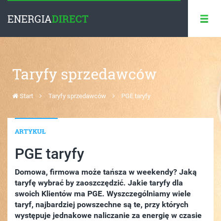
ENERGIA
DIRECT
Taryfy sprzedawców
Start
Taryfy sprzedawców
PGE taryfy
ARTYKUŁ
PGE taryfy
Domowa, firmowa może tańsza w weekendy? Jaką
taryfę wybrać by zaoszczędzić. Jakie taryfy dla
swoich Klientów ma PGE. Wyszczególniamy wiele
taryf, najbardziej powszechne są te, przy których
występuje jednakowe naliczanie za energię w czasie