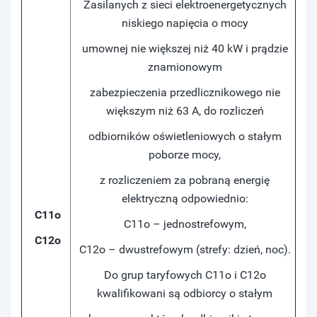
Zasilanych z sieci elektroenergetycznych
niskiego napięcia o mocy
umownej nie większej niż 40 kW i prądzie
znamionowym
zabezpieczenia przedlicznikowego nie
większym niż 63 A, do rozliczeń
odbiorników oświetleniowych o stałym
poborze mocy,
z rozliczeniem za pobraną energię
elektryczną odpowiednio:
C11o
C11o – jednostrefowym,
C12o
C12o – dwustrefowym (strefy: dzień, noc).
Do grup taryfowych C11o i C12o
kwalifikowani są odbiorcy o stałym