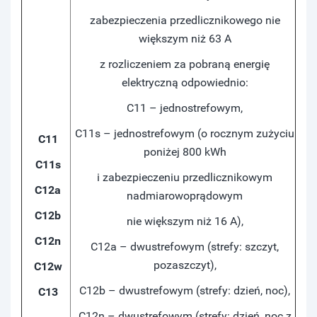
zabezpieczenia przedlicznikowego nie
większym niż 63 A
z rozliczeniem za pobraną energię
elektryczną odpowiednio:
C11 – jednostrefowym,
C11s – jednostrefowym (o rocznym zużyciu
C11
poniżej 800 kWh
C11s
i zabezpieczeniu przedlicznikowym
C12a
nadmiarowoprądowym
C12b
nie większym niż 16 A),
C12n
C12a – dwustrefowym (strefy: szczyt,
pozaszczyt),
C12w
C12b – dwustrefowym (strefy: dzień, noc),
C13
C12n – dwustrefowym (strefy: dzień, noc z