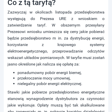
Co z tą taryfą?
Zazwyczaj w okolicach listopada przedsiębiorstwa
występują do Prezesa URE z wnioskiem o
zatwierdzenie taryf. W obszernym przesyłany
Prezesowi wniosku umieszcza się ceny jakie pobierać
będzie przedsiębiorstwo m in. za dystrybucję energii,
korzystanie z krajowego systemy
elektroenergetycznego, przeprowadzanie odczytów
wskazań układów pomiarowych. W taryfie musi zostań
jasno określone jak nalicza się opłatę za:
ponadumowny pobór energii biernej,
przekroczenie mocy umownej,
nielegalny pobór energii elektrycznej.
Stawki jakie pobierze przedsiębiorstwo energetyczne
stanowią wynagrodzenie dystrybutora za czynności
jakie wykonuje. Opłaty muszą być tak skalkulowane
aby zapewniały m. in. pokrycie kosztów działalności