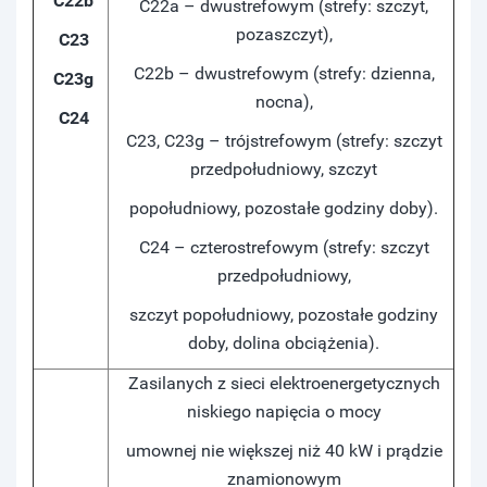
C22b
C22a – dwustrefowym (strefy: szczyt,
pozaszczyt),
C23
C22b – dwustrefowym (strefy: dzienna,
C23g
nocna),
C24
C23, C23g – trójstrefowym (strefy: szczyt
przedpołudniowy, szczyt
popołudniowy, pozostałe godziny doby).
C24 – czterostrefowym (strefy: szczyt
przedpołudniowy,
szczyt popołudniowy, pozostałe godziny
doby, dolina obciążenia).
Zasilanych z sieci elektroenergetycznych
niskiego napięcia o mocy
umownej nie większej niż 40 kW i prądzie
znamionowym