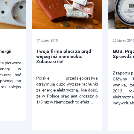
17 Lipiec 2015
20 Lipiec 201
nergii
Twoja firma płaci za prąd
GUS: Prąd
więcej niż niemiecka.
Sprawdź o
Zobacz o ile!
ia pierwsze
energii w
Z raportu 
 muszą być
Polskie przedsiębiorstwa
Główny U
później na
otrzymują dużo wyższe rachunki
wynika, 
 raz kolejny
za energię elektryczną. Nie dość,
2013 rok
że w Polsce prąd jest droższy o
elektryc
1/3 niż w Niemczech to efekt...
indywidualn