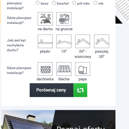
planujesz
teraz
kwartał
pół roku
rok
instalacje?
Gdzie planujesz
instalacje?
na dachu
na gruncie
Jaki jest kąt
nachylenia
dachu?
o
o
płaski
15
35
-
powyżej
o
wzorcowy
35
Gdzie planujesz
instalacje?
dachówka
blacha
papa