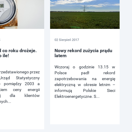
5
02 Sierpień 2017
 co roku drożeje.
Nowy rekord zużycia prądu
 ile!
latem
Wczoraj o godzinie 13.15 w
przedstawionego przez
Polsce padł rekord
rząd Statystyczny
zapotrzebowania na energię
że pomiędzy 2003 a
elektryczną w okresie letnim –
iem ceny energii
informują Polskie Sieci
znej dla klientów
Elektroenergetyczne. S...
ych...