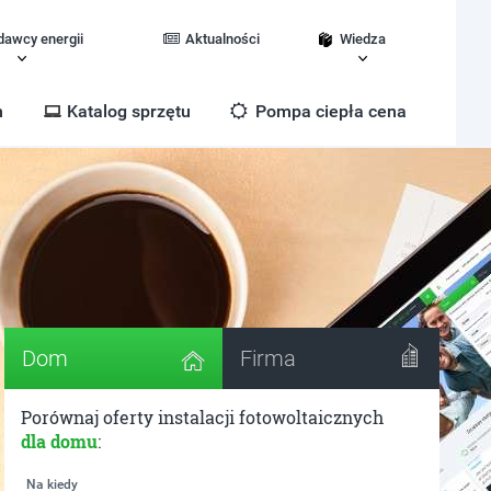
dawcy energii
Aktualności
Wiedza
m
Katalog sprzętu
Pompa ciepła cena
Dom
Firma
Porównaj oferty instalacji fotowoltaicznych
dla domu
:
Na kiedy