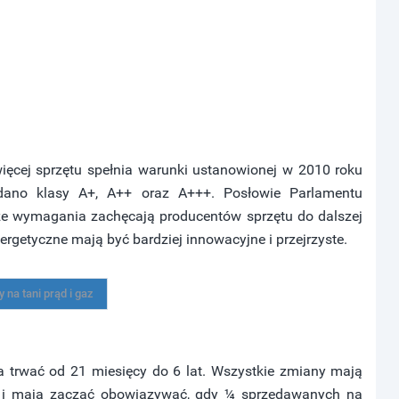
cej sprzętu spełnia warunki ustanowionej w 2010 roku
odano klasy A+, A++ oraz A+++. Posłowie Parlamentu
jsze wymagania zachęcają producentów sprzętu do dalszej
rgetyczne mają być bardziej innowacyjne i przejrzyste.
 na tani prąd i gaz
a trwać od 21 miesięcy do 6 lat. Wszystkie zmiany mają
at i mają zacząć obowiązywać, gdy ¼ sprzedawanych na