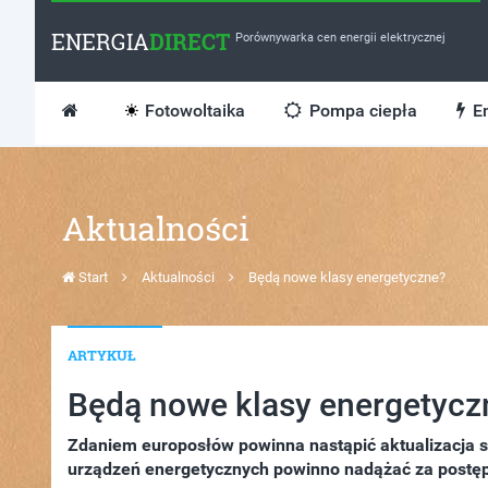
ENERGIA
DIRECT
Porównywarka cen energii elektrycznej
Fotowoltaika
Pompa ciepła
En
Aktualności
Start
Aktualności
Będą nowe klasy energetyczne?
ARTYKUŁ
Będą nowe klasy energetycz
Zdaniem europosłów powinna nastąpić aktualizacja 
urządzeń energetycznych powinno nadążać za postę