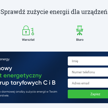
Sprawdź zużycie energii dla urządzeń
Warsztat
Biuro
mowy
t energetyczny
rup taryfowych C i B
do darmowej analizy zużycia energii w Twoim
Zapisz
rstwie.