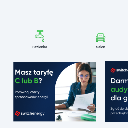
Łazienka
Salon
Dar
audy
dla g
Zgłoś się 
przedsiębio