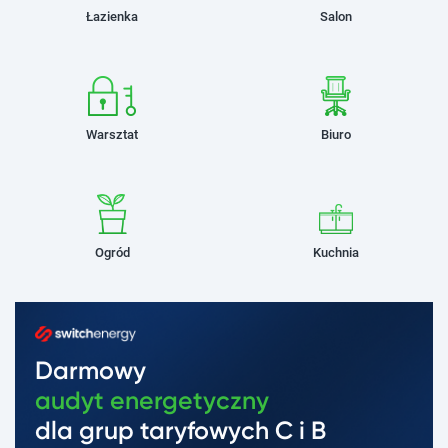
Łazienka
Salon
Warsztat
Biuro
Ogród
Kuchnia
Darmowy
audyt energetyczny
dla grup taryfowych C i B