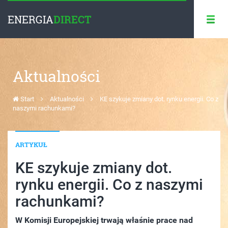
ENERGIA
DIRECT
Aktualności
Start
Aktualności
KE szykuje zmiany dot. rynku energii. Co z
naszymi rachunkami?
ARTYKUŁ
KE szykuje zmiany dot.
rynku energii. Co z naszymi
rachunkami?
W Komisji Europejskiej trwają właśnie prace nad