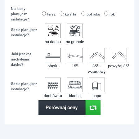
Na kiedy
planujesz
teraz
kwartał
pół roku
rok
instalacje?
Gdzie planujesz
instalacje?
na dachu
na gruncie
Jaki jest kąt
nachylenia
dachu?
o
o
o
płaski
15
35
-
powyżej 35
wzorcowy
Gdzie planujesz
instalacje?
dachówka
blacha
papa