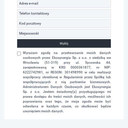
Wyślij
Wyrażam zgodę na przetwarzanie moich danych
osobowych przez Ekosynergia Sp. z o.o. z siedzibą we
Wrocławiu (51-319) przy ul. Sycowska 44,
zarejestrowaną w KRS: 0000361877, nr NIP:
6222742981, nr REGON: 301498990 w celu realizacji
współpracy określonej w Regulaminie przez Spółkę lub
współpracujących z nią partnerów biznesowych.
Administratorem Danych Osobowych jest Ekosynergia
Sp. z o.o. Jestem świadomy(a) przysługującego mi
prawa dostępu do treści moich danych, możliwości ich
poprawiania oraz tego, że moja zgoda może być
odwołana w każdym czasie, co skutkować będzie
usunięciem moich danych.